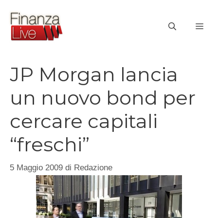
Vai
al
ME
contenuto
JP Morgan lancia
un nuovo bond per
cercare capitali
“freschi”
5 Maggio 2009
di
Redazione