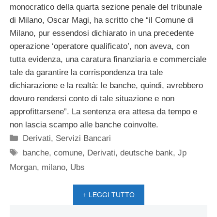
monocratico della quarta sezione penale del tribunale
di Milano, Oscar Magi, ha scritto che “il Comune di
Milano, pur essendosi dichiarato in una precedente
operazione ‘operatore qualificato’, non aveva, con
tutta evidenza, una caratura finanziaria e commerciale
tale da garantire la corrispondenza tra tale
dichiarazione e la realtà: le banche, quindi, avrebbero
dovuro rendersi conto di tale situazione e non
approfittarsene”. La sentenza era attesa da tempo e
non lascia scampo alle banche coinvolte.
Categorie
Derivati
,
Servizi Bancari
Tag
banche
,
comune
,
Derivati
,
deutsche bank
,
Jp
Morgan
,
milano
,
Ubs
+ LEGGI TUTTO