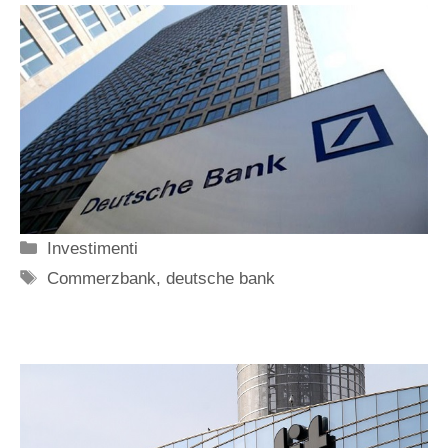
Categorie
Investimenti
Tag
Commerzbank
,
deutsche bank