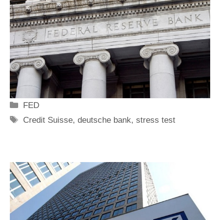
Categorie
FED
Tag
Credit Suisse
,
deutsche bank
,
stress test