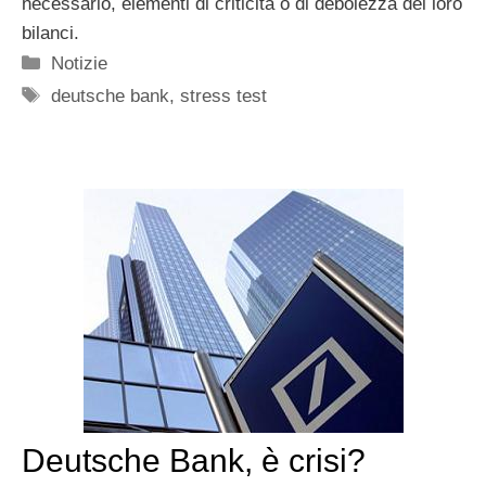
necessario, elementi di criticità o di debolezza dei loro
bilanci.
Categorie
Notizie
Tag
deutsche bank
,
stress test
Deutsche Bank, è crisi?