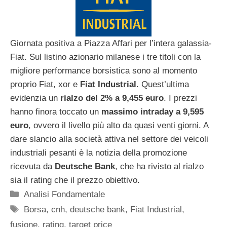
Giornata positiva a Piazza Affari per l’intera galassia-
Fiat. Sul listino azionario milanese i tre titoli con la
migliore performance borsistica sono al momento
proprio Fiat, xor e
Fiat Industrial
. Quest’ultima
evidenzia un
rialzo del 2% a 9,455 euro
. I prezzi
hanno finora toccato un
massimo intraday a 9,595
euro
, ovvero il livello più alto da quasi venti giorni. A
dare slancio alla società attiva nel settore dei veicoli
industriali pesanti è la notizia della promozione
ricevuta da
Deutsche Bank
, che ha rivisto al rialzo
sia il rating che il prezzo obiettivo.
Categorie
Analisi Fondamentale
Tag
Borsa
,
cnh
,
deutsche bank
,
Fiat Industrial
,
fusione
,
rating
,
target price