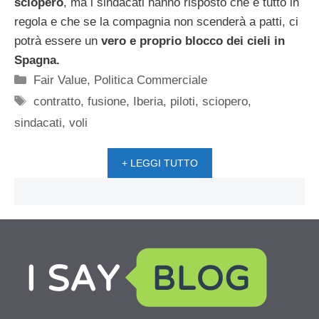
sciopero
, ma i sindacati hanno risposto che è tutto in
regola e che se la compagnia non scenderà a patti, ci
potrà essere un
vero e proprio blocco dei cieli in
Spagna.
Categorie
Fair Value
,
Politica Commerciale
Tag
contratto
,
fusione
,
Iberia
,
piloti
,
sciopero
,
sindacati
,
voli
+ LEGGI TUTTO