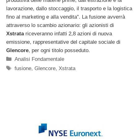
produttiva delle materie prime, dall’estrazione e la
lavorazione, dallo stoccaggio, il trasporto e la logistica
fino al marketing e alla vendita”. La fusione avverrà
attraverso lo scambio azionario: gli azionisti di
Xstrata
riceveranno infatti 2,8 azioni di nuova
emissione, rappresentative del capitale sociale di
Glencore
, per ogni titolo posseduto.
Categorie
Analisi Fondamentale
Tag
fusione
,
Glencore
,
Xstrata