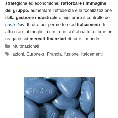
strategiche ed economiche:
rafforzare l’immagine
del gruppo
, aumentare l’efficienza e la focalizzazione
della
gestione industriale
e migliorare il controllo del
cash-flow
. Il tutto per permettere ad
Italcementi
di
affrontare al meglio la crisi che si è abbattuta come un
uragano sui
mercati finanziari
di tutto il mondo.
Categorie
Multinazionali
Tag
azioni
,
Euronext
,
Francia
,
fusione
,
Italcementi