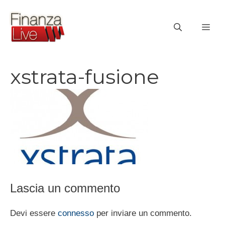
Vai
al
ME
contenuto
xstrata-fusione
Lascia un commento
Devi essere
connesso
per inviare un commento.