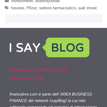
Categorie
Investimenti
,
Multinazionali
Tag
fusione
,
Pfizer
,
settore farmaceutico
,
wall street
Dichiarazione sulla Privacy (UE)
Cookie Policy (UE)
finanzalive.com è parte dell' AREA BUSINESS
FINANCE del network IsayBlog! la cui rete