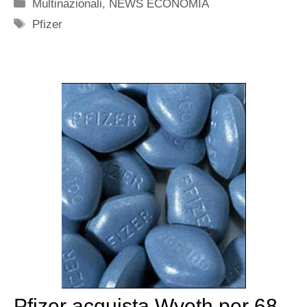
Categorie
Multinazionali
,
NEWS ECONOMIA
Tag
Pfizer
Pfizer acquista Wyeth per 68