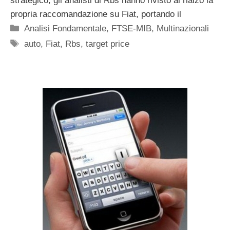
strategico, gli analisti di Rbs hanno rivisto al rialzo la
propria raccomandazione su Fiat, portando il
Categorie
Analisi Fondamentale
,
FTSE-MIB
,
Multinazionali
Tag
auto
,
Fiat
,
Rbs
,
target price