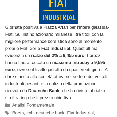
Giornata positiva a Piazza Affari per l’intera galassia-
Fiat. Sul listino azionario milanese i tre titoli con la
migliore performance borsistica sono al momento
proprio Fiat, xor e
Fiat Industrial
. Quest’ultima
evidenzia un
rialzo del 2% a 9,455 euro
. I prezzi
hanno finora toccato un
massimo intraday a 9,595
euro
, ovvero il livello più alto da quasi venti giorni. A
dare slancio alla società attiva nel settore dei veicoli
industriali pesanti è la notizia della promozione
ricevuta da
Deutsche Bank
, che ha rivisto al rialzo
sia il rating che il prezzo obiettivo.
Categorie
Analisi Fondamentale
Tag
Borsa
,
cnh
,
deutsche bank
,
Fiat Industrial
,