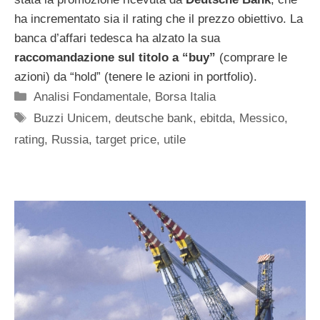
ha incrementato sia il rating che il prezzo obiettivo. La
banca d’affari tedesca ha alzato la sua
raccomandazione sul titolo a “buy”
(comprare le
azioni) da “hold” (tenere le azioni in portfolio).
Categorie
Analisi Fondamentale
,
Borsa Italia
Tag
Buzzi Unicem
,
deutsche bank
,
ebitda
,
Messico
,
rating
,
Russia
,
target price
,
utile