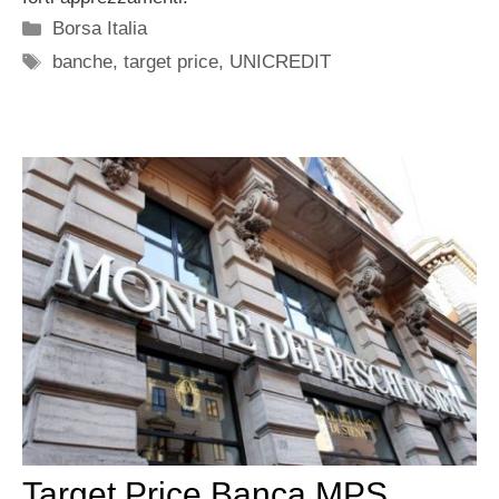
Categorie
Borsa Italia
Tag
banche
,
target price
,
UNICREDIT
Target Price Banca MPS