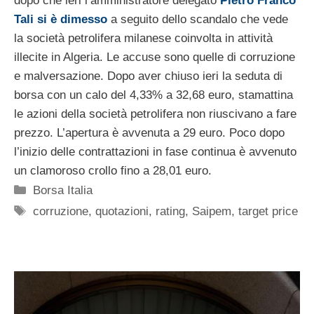
dopo che ieri l’amministratore delegato
Pietro Franco
Tali si è dimesso
a seguito dello scandalo che vede
la società petrolifera milanese coinvolta in attività
illecite in Algeria. Le accuse sono quelle di corruzione
e malversazione. Dopo aver chiuso ieri la seduta di
borsa con un calo del 4,33% a 32,68 euro, stamattina
le azioni della società petrolifera non riuscivano a fare
prezzo. L’apertura è avvenuta a 29 euro. Poco dopo
l’inizio delle contrattazioni in fase continua è avvenuto
un clamoroso crollo fino a 28,01 euro.
Categorie
Borsa Italia
Tag
corruzione
,
quotazioni
,
rating
,
Saipem
,
target price