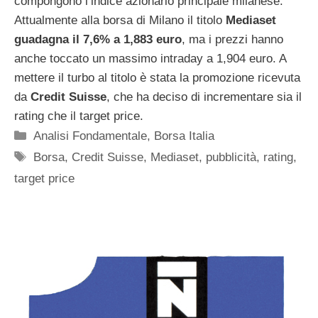
compongono l’indice azionario principale milanese.
Attualmente alla borsa di Milano il titolo
Mediaset
guadagna il 7,6% a 1,883 euro
, ma i prezzi hanno
anche toccato un massimo intraday a 1,904 euro. A
mettere il turbo al titolo è stata la promozione ricevuta
da
Credit Suisse
, che ha deciso di incrementare sia il
rating che il target price.
Categorie
Analisi Fondamentale
,
Borsa Italia
Tag
Borsa
,
Credit Suisse
,
Mediaset
,
pubblicità
,
rating
,
target price