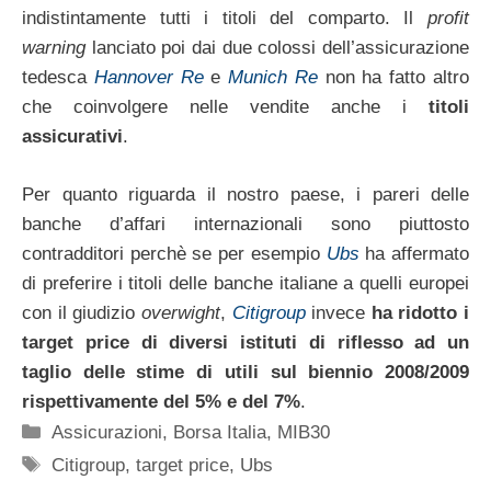
indistintamente tutti i titoli del comparto. Il
profit
warning
lanciato poi dai due colossi dell’assicurazione
tedesca
Hannover Re
e
Munich Re
non ha fatto altro
che coinvolgere nelle vendite anche i
titoli
assicurativi
.
Per quanto riguarda il nostro paese, i pareri delle
banche d’affari internazionali sono piuttosto
contradditori perchè se per esempio
Ubs
ha affermato
di preferire i titoli delle banche italiane a quelli europei
con il giudizio
overwight
,
Citigroup
invece
ha ridotto i
target price di diversi istituti di riflesso ad un
taglio delle stime di utili sul biennio 2008/2009
rispettivamente del 5% e del 7%
.
Categorie
Assicurazioni
,
Borsa Italia
,
MIB30
Tag
Citigroup
,
target price
,
Ubs