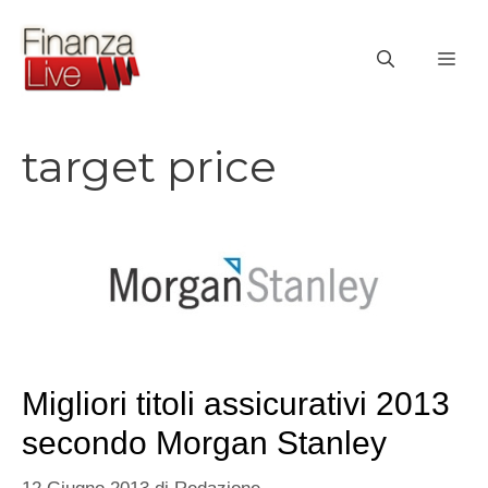
Vai
al
ME
contenuto
target price
Migliori titoli assicurativi 2013
secondo Morgan Stanley