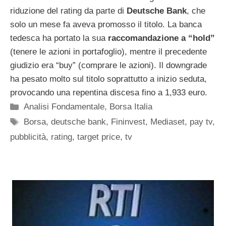
riduzione del rating da parte di
Deutsche Bank
, che
solo un mese fa aveva promosso il titolo. La banca
tedesca ha portato la sua
raccomandazione a “hold”
(tenere le azioni in portafoglio), mentre il precedente
giudizio era “buy” (comprare le azioni). Il downgrade
ha pesato molto sul titolo soprattutto a inizio seduta,
provocando una repentina discesa fino a 1,933 euro.
Categorie
Analisi Fondamentale
,
Borsa Italia
Tag
Borsa
,
deutsche bank
,
Fininvest
,
Mediaset
,
pay tv
,
pubblicità
,
rating
,
target price
,
tv