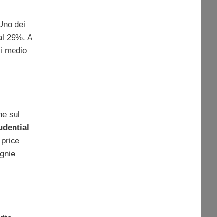
Uno dei
al 29%. A
di medio
ne sul
udential
 price
agnie