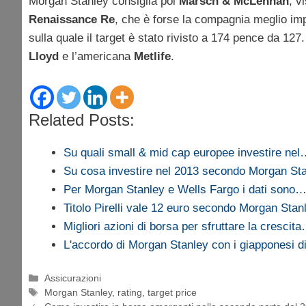
Morgan Stanley consiglia poi
Marsch & McLennan
, v
Renaissance Re
, che è forse la compagnia meglio imp
sulla quale il target è stato rivisto a 174 pence da 127
Lloyd
e l’americana
Metlife
.
Related Posts:
Su quali small & mid cap europee investire ne
Su cosa investire nel 2013 secondo Morgan St
Per Morgan Stanley e Wells Fargo i dati sono
Titolo Pirelli vale 12 euro secondo Morgan Stan
Migliori azioni di borsa per sfruttare la crescit
L'accordo di Morgan Stanley con i giapponesi 
Categorie
Assicurazioni
Tag
Morgan Stanley
,
rating
,
target price