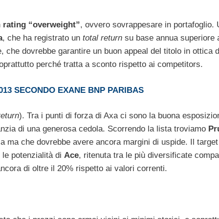
n
rating “overweight”
, ovvero sovrappesare in portafoglio. 
a
, che ha registrato un
total return
su base annua superiore 
e, che dovrebbe garantire un buon appeal del titolo in ottica 
soprattutto perché tratta a sconto rispetto ai competitors.
2013 SECONDO EXANE BNP PARIBAS
return
). Tra i punti di forza di Axa ci sono la buona esposizio
ranzia di una generosa cedola. Scorrendo la lista troviamo
Pr
ca ma che dovrebbe avere ancora margini di uspide. Il target
le potenzialità di
Ace
, ritenuta tra le più diversificate comp
cora di oltre il 20% rispetto ai valori correnti.