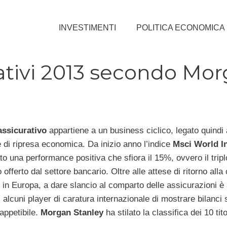
INVESTIMENTI
POLITICA ECONOMICA
urativi 2013 secondo Mo
assicurativo
appartiene a un business ciclico, legato quindi 
e di ripresa economica. Da inizio anno l’indice
Msci World I
to una performance positiva che sfiora il 15%, ovvero il tripl
offerto dal settore bancario. Oltre alle attese di ritorno alla 
o in Europa, a dare slancio al comparto delle assicurazioni è
 alcuni player di caratura internazionale di mostrare bilanci s
 appetibile.
Morgan Stanley
ha stilato la classifica dei 10 tito