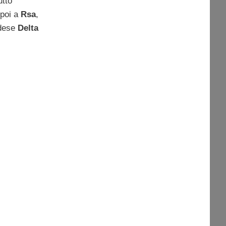
utto
 poi a
Rsa
,
ndese
Delta