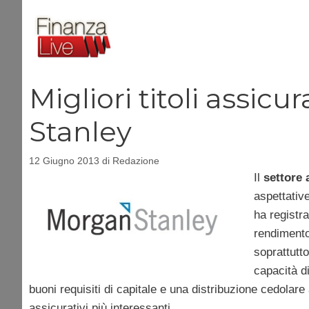
Vai
al
contenuto
Migliori titoli assic
Stanley
12 Giugno 2013
di
Redazione
Il
settore 
aspettativ
ha registra
rendimento 
soprattutt
capacità di
buoni requisiti di capitale e una distribuzione cedolare
assicurativi più interessanti.