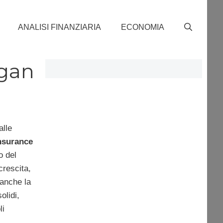
ANALISI FINANZIARIA
ECONOMIA
rgan
alle
nsurance
o del
crescita,
 anche la
olidi,
li