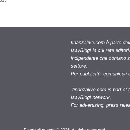
2013
finanzalive.com è parte d
IsayBlog! la cui rete editor
indipendente che contano su
settore.
Per pubblicità, comunicati 
finanzalive.com is part o
IsayBlog! network.
For advertising, press rele
Finanzalive.com © 2026. All right reserverd.