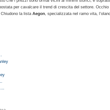
isto che i prezzi sono ormai vicini ai minimi storici, e sopratt
ostata per cavalcare il trend di crescita del settore. Occhio
. Chiudono la lista
Aegon
, specializzata nel ramo vita, l’ola
l…
anley
…
ley
a…
di…