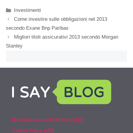
Categorie
Investimenti
Come investire sulle obbligazioni nel 2013
secondo Exane Bnp Paribas
Migliori titoli assicurativi 2013 secondo Morgan
Stanley
Dichiarazione sulla Privacy (UE)
Cookie Policy (UE)