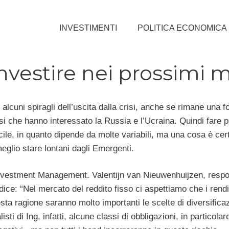
INVESTIMENTI
POLITICA ECONOMICA
nvestire nei prossimi 
alcuni spiragli dell’uscita dalla crisi, anche se rimane una f
isi che hanno interessato la Russia e l’Ucraina. Quindi fare p
ile, in quanto dipende da molte variabili, ma una cosa è cert
eglio stare lontani dagli Emergenti.
g Investment Management. Valentijn van Nieuwenhuijzen, resp
 dice: “Nel mercato del reddito fisso ci aspettiamo che i rend
uesta ragione saranno molto importanti le scelte di diversifica
ti di Ing, infatti, alcune classi di obbligazioni, in particolar