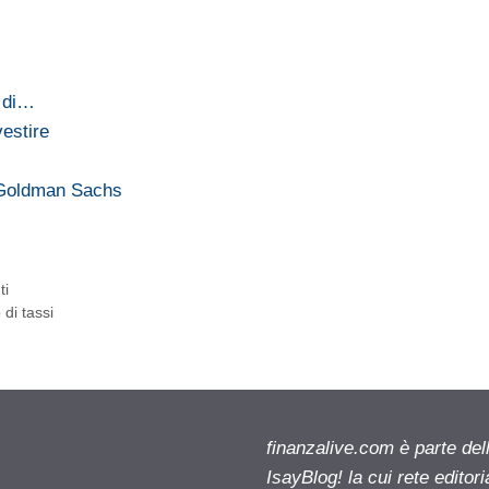
o di…
vestire
o Goldman Sachs
ti
di tassi
finanzalive.com è parte d
IsayBlog! la cui rete editor