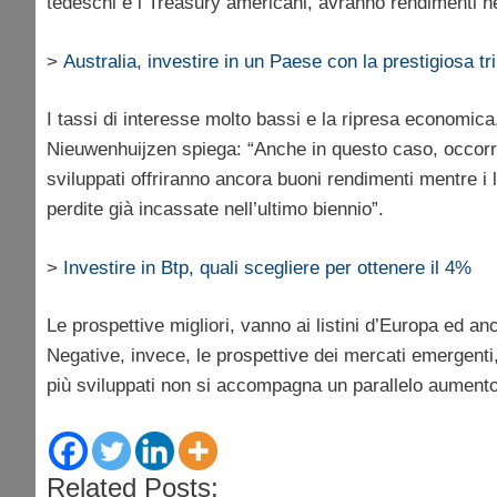
tedeschi e i Treasury americani, avranno rendimenti ne
>
Australia, investire in un Paese con la prestigiosa tr
I tassi di interesse molto bassi e la ripresa economic
Nieuwenhuijzen spiega: “Anche in questo caso, occorrer
sviluppati offriranno ancora buoni rendimenti mentre i 
perdite già incassate nell’ultimo biennio”.
>
Investire in Btp, quali scegliere per ottenere il 4%
Le prospettive migliori, vanno ai listini d’Europa ed an
Negative, invece, le prospettive dei mercati emergenti,
più sviluppati non si accompagna un parallelo aumento 
Related Posts: