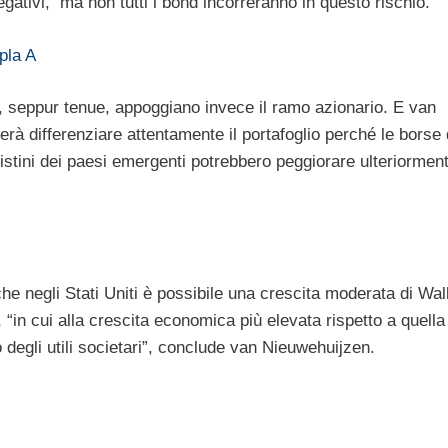
gativi, ma non tutti i bond incorreranno in questo rischio.
ipla A
a, seppur tenue, appoggiano invece il ramo azionario. E van
à differenziare attentamente il portafoglio perché le borse 
listini dei paesi emergenti potrebbero peggiorare ulteriormen
che negli Stati Uniti è possibile una crescita moderata di Wall
 “in cui alla crescita economica più elevata rispetto a quella
degli utili societari”, conclude van Nieuwehuijzen.