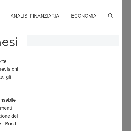
ANALISI FINANZIARIA
ECONOMIA
mesi
orte
revisioni
a: gli
onsabile
imenti
zione del
e i Bund