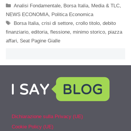
Categorie
Analisi Fondamentale
,
Borsa Italia
,
Media & TLC
,
NEWS ECONOMIA
,
Politica Economica
Tag
Borsa Italia
,
crisi di settore
,
crollo titolo
,
debito
finanziario
,
editoria
,
flessione
,
minimo storico
,
piazza
affari
,
Seat Pagine Gialle
Dichiarazione sulla Privacy (UE)
Cookie Policy (UE)