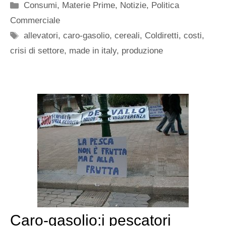
Categorie
Consumi
,
Materie Prime
,
Notizie
,
Politica
Commerciale
Tag
allevatori
,
caro-gasolio
,
cereali
,
Coldiretti
,
costi
,
crisi di settore
,
made in italy
,
produzione
Caro-gasolio:i pescatori