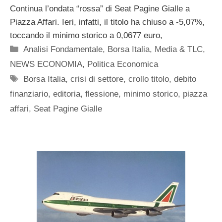
Continua l’ondata “rossa” di Seat Pagine Gialle a
Piazza Affari. Ieri, infatti, il titolo ha chiuso a -5,07%,
toccando il minimo storico a 0,0677 euro,
Categorie
Analisi Fondamentale
,
Borsa Italia
,
Media & TLC
,
NEWS ECONOMIA
,
Politica Economica
Tag
Borsa Italia
,
crisi di settore
,
crollo titolo
,
debito
finanziario
,
editoria
,
flessione
,
minimo storico
,
piazza
affari
,
Seat Pagine Gialle