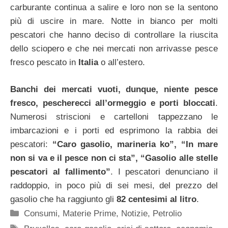
carburante continua a salire e loro non se la sentono
più di uscire in mare. Notte in bianco per molti
pescatori che hanno deciso di controllare la riuscita
dello sciopero e che nei mercati non arrivasse pesce
fresco pescato in
Italia
o all’estero.
Banchi dei mercati vuoti, dunque, niente pesce
fresco, pescherecci all’ormeggio e porti bloccati
.
Numerosi striscioni e cartelloni tappezzano le
imbarcazioni e i porti ed esprimono la rabbia dei
pescatori:
“Caro gasolio, marineria ko”, “In mare
non si va e il pesce non ci sta”, “Gasolio alle stelle
pescatori al fallimento”
. I pescatori denunciano il
raddoppio, in poco più di sei mesi, del prezzo del
gasolio che ha raggiunto gli
82 centesimi al litro
.
Categorie
Consumi
,
Materie Prime
,
Notizie
,
Petrolio
Tag