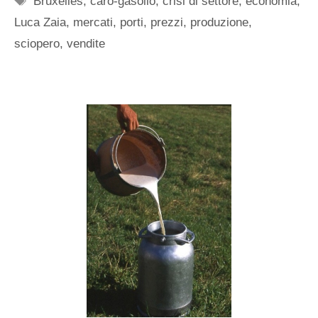
Bruxelles
,
caro-gasolio
,
crisi di settore
,
economia
,
Luca Zaia
,
mercati
,
porti
,
prezzi
,
produzione
,
sciopero
,
vendite