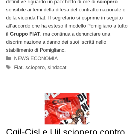
definitive riguardo un pacchetto di ore di
sciopero
sensibile ai temi della difesa del contratto nazionale e
della vicenda Fiat. Il segretario si esprime in seguito
all’accordo che ha esteso il modello Pomigliano a tutto
il
Gruppo FIAT
, ma continua a denunciare una
discriminazione a danno dei suoi iscritti nello
stabilimento di Pomigliano.
Categorie
NEWS ECONOMIA
Tag
Fiat
,
sciopero
,
sindacati
Cgil-Cisl e Uil sciopero contro