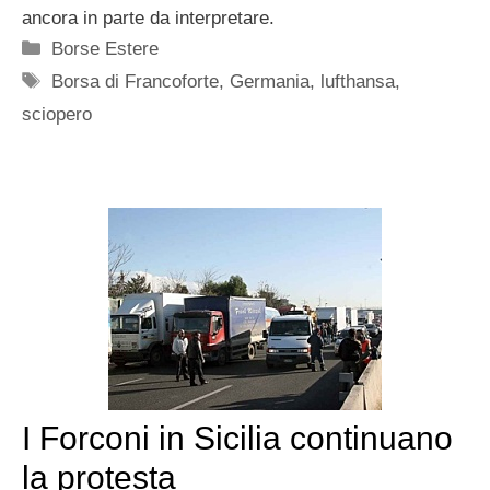
ancora in parte da interpretare.
Categorie
Borse Estere
Tag
Borsa di Francoforte
,
Germania
,
lufthansa
,
sciopero
I Forconi in Sicilia continuano
la protesta