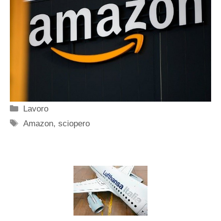
Categorie
Lavoro
Tag
Amazon
,
sciopero