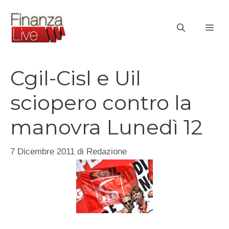
Vai
al
ME
contenuto
Cgil-Cisl e Uil
sciopero contro la
manovra Lunedì 12
7 Dicembre 2011
di
Redazione