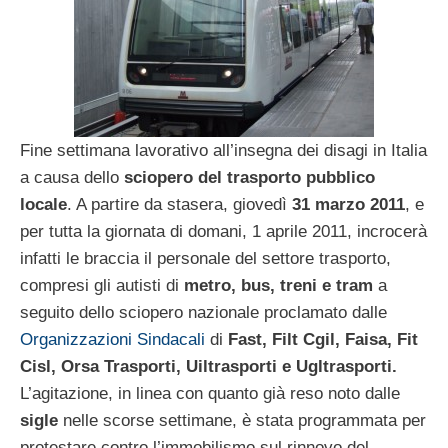
Fine settimana lavorativo all’insegna dei disagi in Italia
a causa dello
sciopero del trasporto pubblico
locale
. A partire da stasera, giovedì
31 marzo 2011
, e
per tutta la giornata di domani, 1 aprile 2011, incrocerà
infatti le braccia il personale del settore trasporto,
compresi gli autisti di
metro, bus, treni e tram
a
seguito dello sciopero nazionale proclamato dalle
Organizzazioni Sindacali
di
Fast, Filt Cgil, Faisa, Fit
Cisl, Orsa Trasporti, Uiltrasporti e Ugltrasporti.
L’agitazione, in linea con quanto già reso noto dalle
sigle
nelle scorse settimane, è stata programmata per
protestare contro l’immobilismo sul rinnovo del