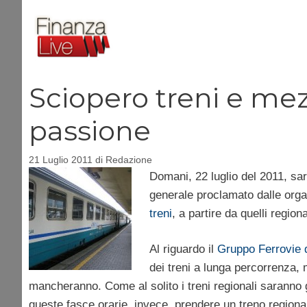
Vai
al
contenuto
Sciopero treni e mezz
passione
21 Luglio 2011
di
Redazione
Domani, 22 luglio del 2011, sar
generale proclamato dalle organ
treni
, a partire da quelli region
Al riguardo il
Gruppo Ferrovie d
dei treni a lunga percorrenza, m
mancheranno. Come al solito i treni regionali saranno ga
queste fasce orarie, invece, prendere un treno regiona