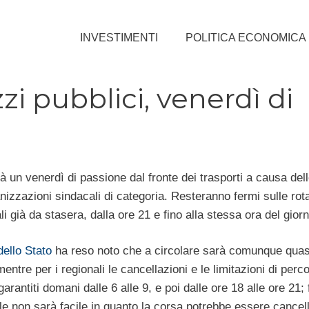
INVESTIMENTI
POLITICA ECONOMICA
i pubblici, venerdì di
à un venerdì di passione dal fronte dei trasporti a causa del
izzazioni sindacali di categoria. Resteranno fermi sulle rota
ali già da stasera, dalla ore 21 e fino alla stessa ora del gior
ello Stato
ha reso noto che a circolare sarà comunque quas
entre per i regionali le cancellazioni e le limitazioni di perc
rantiti domani dalle 6 alle 9, e poi dalle ore 18 alle ore 21; 
le non sarà facile in quanto la corsa potrebbe essere cancel