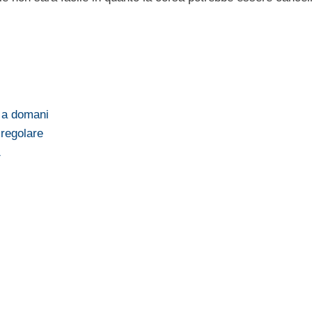
o a domani
 regolare
1