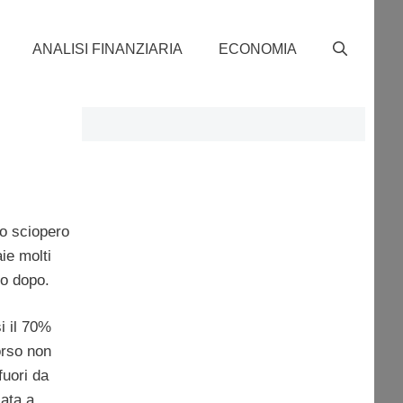
ANALISI FINANZIARIA
ECONOMIA
lo sciopero
ie molti
no dopo.
i il 70%
orso non
fuori da
lata a