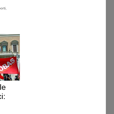
orti
,
le
i: