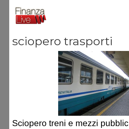
Vai
al
contenuto
sciopero trasporti
Sciopero treni e mezzi pubblici