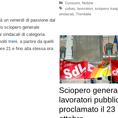
Categorie
Consumi
,
Notizie
Tag
cobas
,
lavoratori
,
sciopero trasp
sindacati
,
Trenitalia
rà un venerdì di passione dal
llo sciopero generale
 sindacali di categoria.
molti
treni
, a partire da quelli
ore 21 e fino alla stessa ora
Sciopero genera
lavoratori pubblic
proclamato il 23