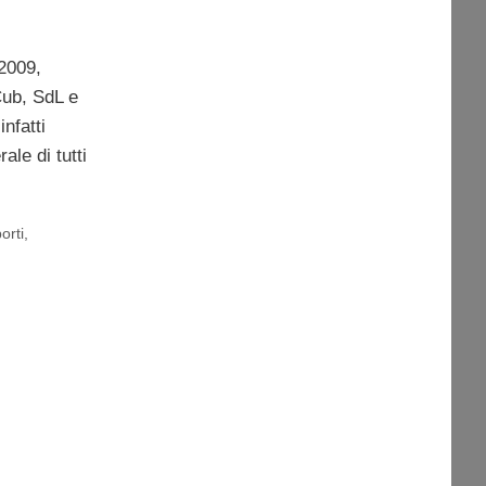
2009,
 Cub, SdL e
nfatti
le di tutti
orti
,