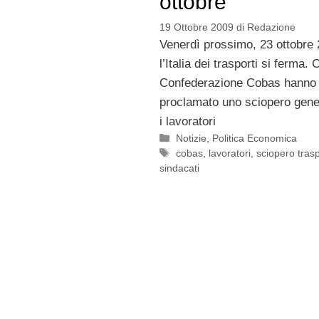
ottobre
19 Ottobre 2009
di
Redazione
Venerdì prossimo, 23 ottobre 
l’Italia dei trasporti si ferma.
Confederazione Cobas hanno i
proclamato uno sciopero genera
i lavoratori
Categorie
Notizie
,
Politica Economica
Tag
cobas
,
lavoratori
,
sciopero trasp
sindacati