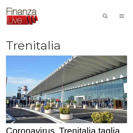
Vai
al
ME
contenuto
Trenitalia
Coronavirus, Trenitalia taglia