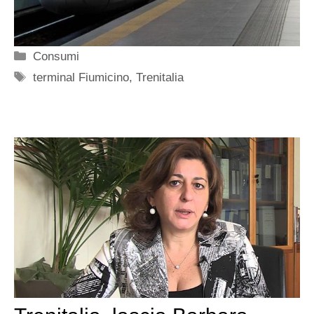
Categorie
Consumi
Tag
terminal Fiumicino
,
Trenitalia