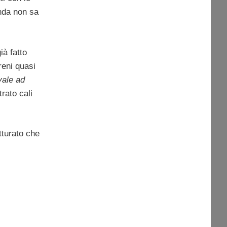
enda non sa
ià fatto
reni quasi
vale ad
rato cali
tturato che