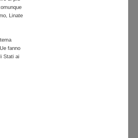
a comunque
amo, Linate
istema
 Ue fanno
 Stati ai