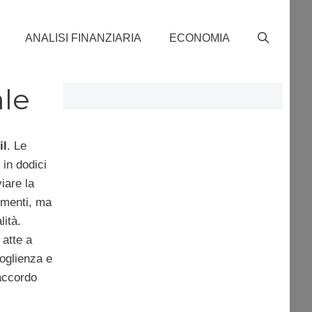
ANALISI FINANZIARIA
ECONOMIA
ale
il
. Le
 in dodici
iare la
timenti, ma
lità.
 atte a
coglienza e
accordo