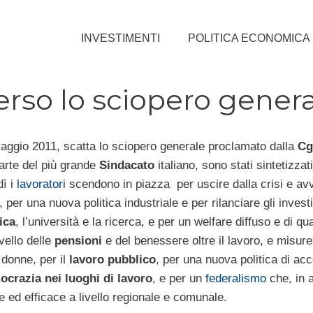
INVESTIMENTI
POLITICA ECONOMICA
verso lo sciopero gener
ggio 2011, scatta lo sciopero generale proclamato dalla
Cg
parte del più grande
Sindacato
italiano, sono stati sintetizzati
dì i
lavoratori
scendono in piazza per uscire dalla crisi e avv
i, per una nuova politica industriale e per rilanciare gli inves
ica
, l’università e la ricerca, e per un welfare diffuso e di qua
vello delle
pensioni
e del benessere oltre il lavoro, e misure
e donne, per il
lavoro pubblico
, per una nuova politica di ac
crazia nei luoghi di lavoro
, e per un
federalismo
che, in 
le ed efficace a livello regionale e comunale.