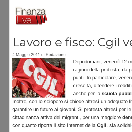
Vai
al
contenuto
Lavoro e fisco: Cgil 
4 Maggio 2011
di
Redazione
Dopodomani, venerdì 12 ma
ragioni della protesta, da 
punti. In particolare, vener
crescita, difendere i reddit
anche per la
scuola pubbl
Inoltre, con lo sciopero si chiede altresì un adeguato li
garantire un futuro ai giovani. Si protesta altresì per l
cittadinanza attiva dei migranti, per una maggiore
demo
con quanto riporta il sito Internet della
Cgil
, sia solida