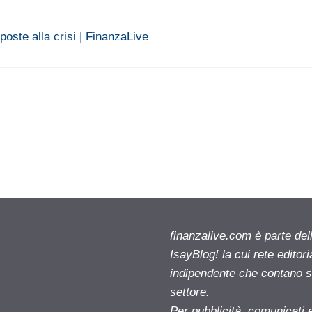
oste alla crisi | FinanzaLive
finanzalive.com è parte d
IsayBlog! la cui rete editor
indipendente che contano su
settore.
Per pubblicità, comunicati 