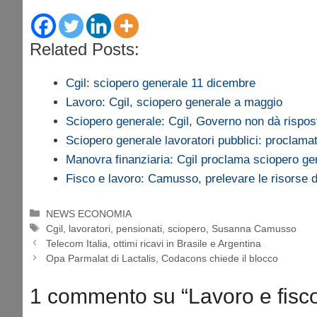
Related Posts:
Cgil: sciopero generale 11 dicembre
Lavoro: Cgil, sciopero generale a maggio
Sciopero generale: Cgil, Governo non dà risposte
Sciopero generale lavoratori pubblici: proclama
Manovra finanziaria: Cgil proclama sciopero ge
Fisco e lavoro: Camusso, prelevare le risorse 
Categorie
NEWS ECONOMIA
Tag
Cgil
,
lavoratori
,
pensionati
,
sciopero
,
Susanna Camusso
Telecom Italia, ottimi ricavi in Brasile e Argentina
Opa Parmalat di Lactalis, Codacons chiede il blocco
1 commento su “Lavoro e fisco