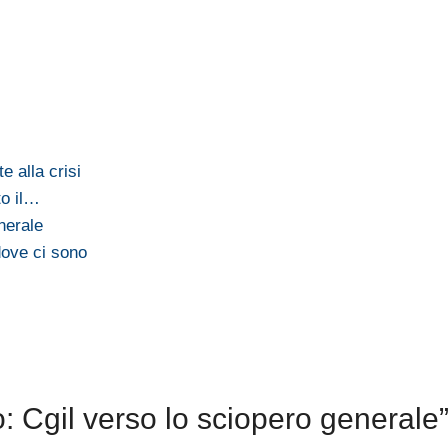
 alla crisi
to il…
nerale
dove ci sono
: Cgil verso lo sciopero generale