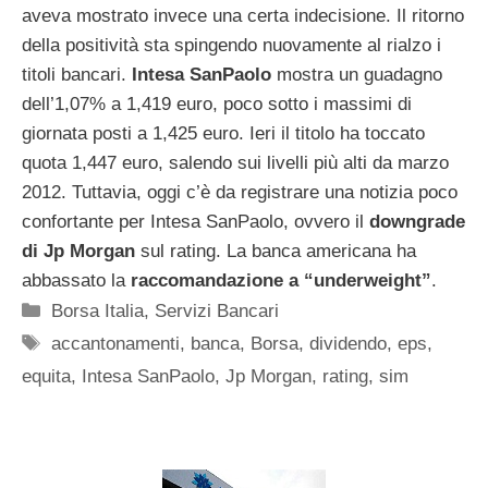
aveva mostrato invece una certa indecisione. Il ritorno
della positività sta spingendo nuovamente al rialzo i
titoli bancari.
Intesa SanPaolo
mostra un guadagno
dell’1,07% a 1,419 euro, poco sotto i massimi di
giornata posti a 1,425 euro. Ieri il titolo ha toccato
quota 1,447 euro, salendo sui livelli più alti da marzo
2012. Tuttavia, oggi c’è da registrare una notizia poco
confortante per Intesa SanPaolo, ovvero il
downgrade
di Jp Morgan
sul rating. La banca americana ha
abbassato la
raccomandazione a “underweight”
.
Categorie
Borsa Italia
,
Servizi Bancari
Tag
accantonamenti
,
banca
,
Borsa
,
dividendo
,
eps
,
equita
,
Intesa SanPaolo
,
Jp Morgan
,
rating
,
sim