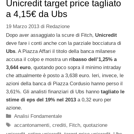
Unicredit target price tagliato
a 4,15€ da Ubs
19 Marzo 2013
di
Redazione
Dopo aver assaggiato la scure di Fitch,
Unicredit
deve fare i conti anche con la parziale bocciatura di
Ubs
. A Piazza Affari il titolo della banca milanese
accusa il colpo e mostra un
ribasso dell’1,25% a
3,644 euro
, quotando poco sopra il minimo intraday
che attualmente è posto a 3,638 euro. Ieri, invece, le
azioni della banca di Piazza Cordusio hanno perso il
3,61%. Gli analisti finanziari di Ubs hanno
tagliato le
stime di eps del 19% nel 2013
a 0,32 euro per
azione.
Categorie
Analisi Fondamentale
Tag
accantonamenti
,
crediti
,
Fitch
,
quotazione