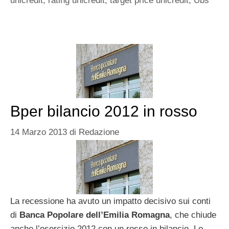
unicredit
,
rating unicredit
,
target price unicredit
,
Ubs
Bper bilancio 2012 in rosso
14 Marzo 2013
di
Redazione
La recessione ha avuto un impatto decisivo sui conti
di
Banca Popolare dell’Emilia Romagna
, che chiude
anche l’esercizio 2012 con un rosso in bilancio. Lo