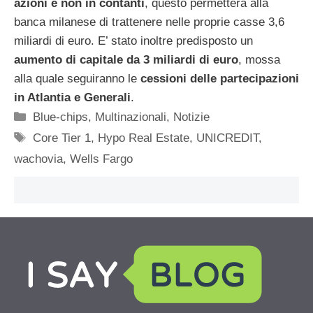
azioni e
non in contanti
, questo permetterà alla
banca milanese di trattenere nelle proprie casse 3,6
miliardi di euro. E’ stato inoltre predisposto un
aumento di capitale da 3 miliardi di euro
, mossa
alla quale seguiranno le
cessioni delle partecipazioni
in Atlantia e Generali
.
Categorie
Blue-chips
,
Multinazionali
,
Notizie
Tag
Core Tier 1
,
Hypo Real Estate
,
UNICREDIT
,
wachovia
,
Wells Fargo