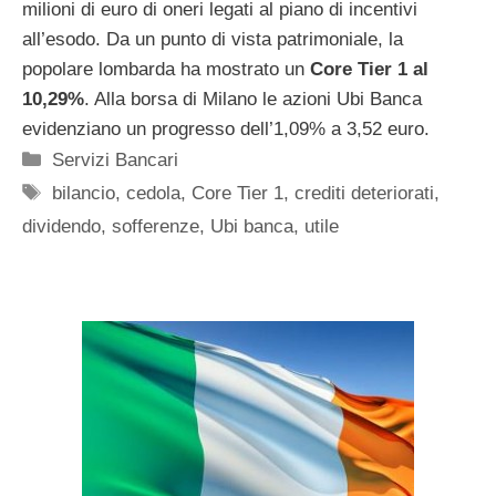
milioni di euro di oneri legati al piano di incentivi
all’esodo. Da un punto di vista patrimoniale, la
popolare lombarda ha mostrato un
Core Tier 1 al
10,29%
. Alla borsa di Milano le azioni Ubi Banca
evidenziano un progresso dell’1,09% a 3,52 euro.
Categorie
Servizi Bancari
Tag
bilancio
,
cedola
,
Core Tier 1
,
crediti deteriorati
,
dividendo
,
sofferenze
,
Ubi banca
,
utile