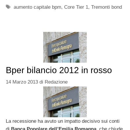
Tag
aumento capitale bpm
,
Core Tier 1
,
Tremonti bond
Bper bilancio 2012 in rosso
14 Marzo 2013
di
Redazione
La recessione ha avuto un impatto decisivo sui conti
di
Banca Popolare dell’Emilia Romagna
, che chiude