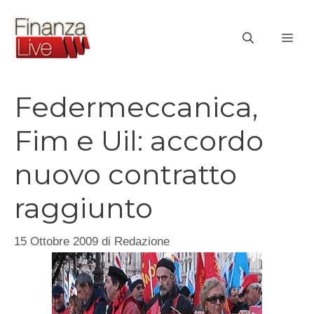
Vai
al
ME
contenuto
Federmeccanica,
Fim e Uil: accordo
nuovo contratto
raggiunto
15 Ottobre 2009
di
Redazione