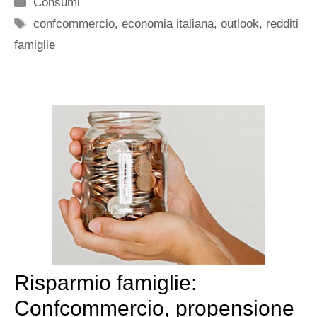
Categorie
Consumi
Tag
confcommercio
,
economia italiana
,
outlook
,
redditi
famiglie
Risparmio famiglie:
Confcommercio, propensione