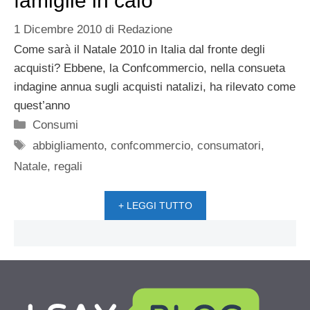
famiglie in calo
1 Dicembre 2010
di
Redazione
Come sarà il Natale 2010 in Italia dal fronte degli
acquisti? Ebbene, la Confcommercio, nella consueta
indagine annua sugli acquisti natalizi, ha rilevato come
quest’anno
Categorie
Consumi
Tag
abbigliamento
,
confcommercio
,
consumatori
,
Natale
,
regali
+ LEGGI TUTTO