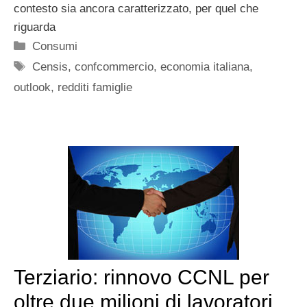
contesto sia ancora caratterizzato, per quel che
riguarda
Categorie
Consumi
Tag
Censis
,
confcommercio
,
economia italiana
,
outlook
,
redditi famiglie
Terziario: rinnovo CCNL per
oltre due milioni di lavoratori