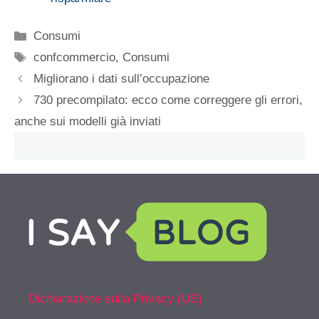
Categorie
Consumi
Tag
confcommercio
,
Consumi
Migliorano i dati sull’occupazione
730 precompilato: ecco come correggere gli errori,
anche sui modelli già inviati
Dichiarazione sulla Privacy (UE)