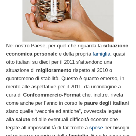
Nel nostro Paese, per quel che riguarda la
situazione
economica personale
e della propria
famiglia
, quasi
otto italiani su dieci per il 2011 s’attendono una
situazione di
miglioramento
rispetto al 2010 o
quantomeno di stabilità. Questo è quanto emerso, in
merito alle aspettative per il 2011, da un’indagine a
cura di
Confcommercio-Format
che, inoltre, rivela
come anche per l’anno in corso le
paure degli italiani
siano quelle “vecchie ed antiche”, ovverosia legate
alla
salute
ed alle eventuali difficoltà economiche
legate all’impossibilità di far fronte a
spese
per bisogni
ed esigenze proprie e della
famiglia.
E se le paure per