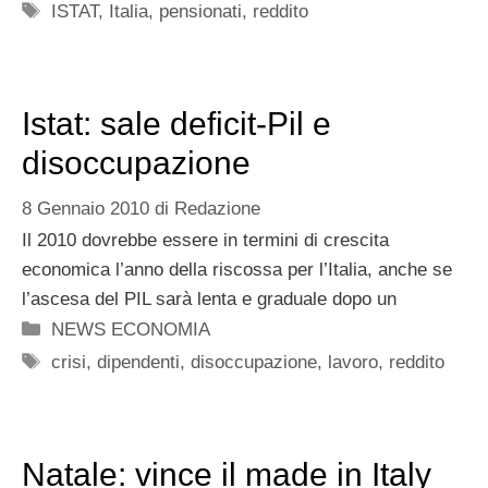
Tag
ISTAT
,
Italia
,
pensionati
,
reddito
Istat: sale deficit-Pil e
disoccupazione
8 Gennaio 2010
di
Redazione
Il 2010 dovrebbe essere in termini di crescita
economica l’anno della riscossa per l’Italia, anche se
l’ascesa del PIL sarà lenta e graduale dopo un
Categorie
NEWS ECONOMIA
Tag
crisi
,
dipendenti
,
disoccupazione
,
lavoro
,
reddito
Natale: vince il made in Italy