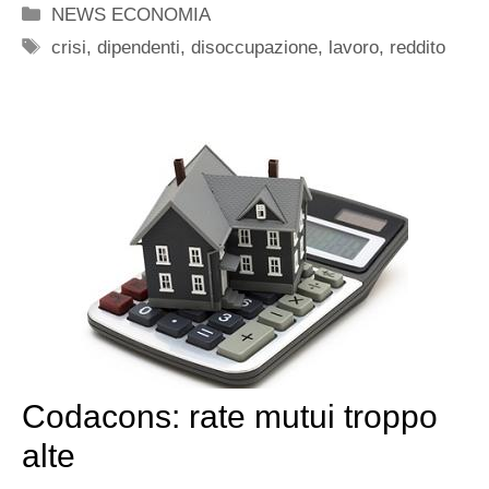
Categorie
NEWS ECONOMIA
Tag
crisi
,
dipendenti
,
disoccupazione
,
lavoro
,
reddito
Codacons: rate mutui troppo
alte