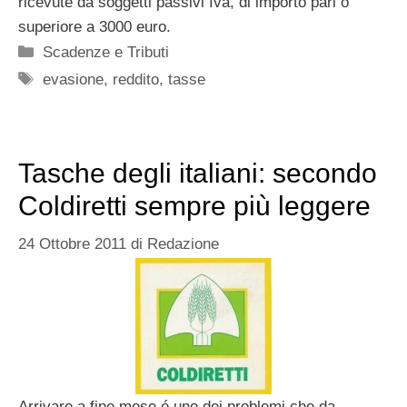
ricevute da soggetti passivi Iva, di importo pari o
superiore a 3000 euro.
Categorie
Scadenze e Tributi
Tag
evasione
,
reddito
,
tasse
Tasche degli italiani: secondo
Coldiretti sempre più leggere
24 Ottobre 2011
di
Redazione
Arrivare a fine mese é uno dei problemi che da