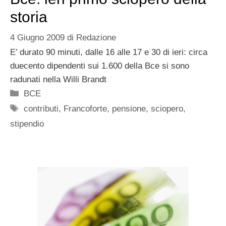
storia
4 Giugno 2009
di
Redazione
E’ durato 90 minuti, dalle 16 alle 17 e 30 di ieri: circa
duecento dipendenti sui 1.600 della Bce si sono
radunati nella Willi Brandt
Categorie
BCE
Tag
contributi
,
Francoforte
,
pensione
,
sciopero
,
stipendio