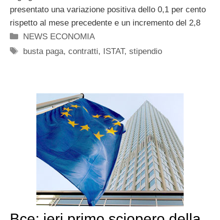
presentato una variazione positiva dello 0,1 per cento
rispetto al mese precedente e un incremento del 2,8
Categorie
NEWS ECONOMIA
Tag
busta paga
,
contratti
,
ISTAT
,
stipendio
Bce: ieri primo sciopero della