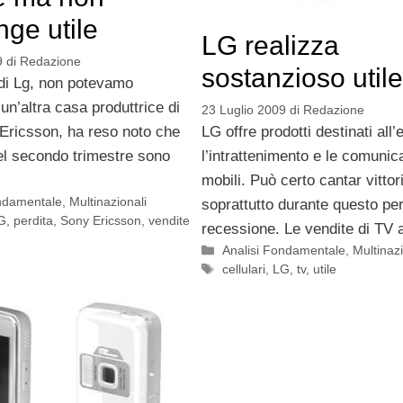
nge utile
LG realizza
9
di
Redazione
sostanzioso utile
 di Lg, non potevamo
n’altra casa produttrice di
23 Luglio 2009
di
Redazione
 Ericsson, ha reso noto che
LG offre prodotti destinati all’
el secondo trimestre sono
l’intrattenimento e le comunic
mobili. Può certo cantar vittor
ondamentale
,
Multinazionali
soprattutto durante questo per
G
,
perdita
,
Sony Ericsson
,
vendite
recessione. Le vendite di TV 
Categorie
Analisi Fondamentale
,
Multinazi
Tag
cellulari
,
LG
,
tv
,
utile