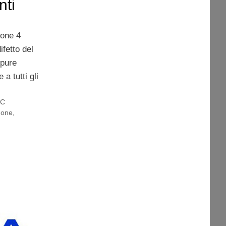
nti
hone 4
fetto del
ppure
a tutti gli
LC
hone
,