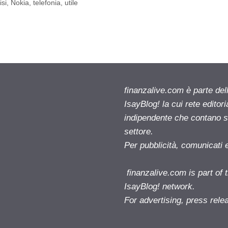
isi
,
Nokia
,
telefonia
,
utile
finanzalive.com è parte d
IsayBlog! la cui rete editor
indipendente che contano su
settore.
Per pubblicità, comunicati 
finanzalive.com is part o
IsayBlog! network.
For advertising, press rele