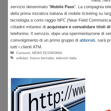
Italia, han
servizio denominato “
Mobile Pass
”. La compagnia tele
della prima iniziativa italiana di mobile ticketing su la
tecnologia a corto raggio NFC (Near Field Communicat
cittadini milanesi di
acquistare e convalidare titoli d
telefonino. Il servizio, dopo una sperimentazione di sei
coinvolgimento di un primo gruppo di
abbonati
, sarà p
tutti i clienti ATM.
Categorie
Consumi
,
NEWS ECONOMIA
Tag
cellulari
,
franco bernabe
,
telecom italia