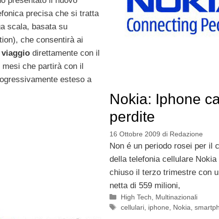
no presentato il nuovo
fonica precisa che si tratta
rga scala, basata su
ion), che consentirà ai
i viaggio
direttamente con il
 mesi che partirà con il
rogressivamente esteso a
Nokia: Iphone c
perdite
16 Ottobre 2009
di
Redazione
Non é un periodo rosei per il 
della telefonia cellulare Nokia
chiuso il terzo trimestre con 
netta di 559 milioni,
Categorie
High Tech
,
Multinazionali
Tag
cellulari
,
iphone
,
Nokia
,
smartp