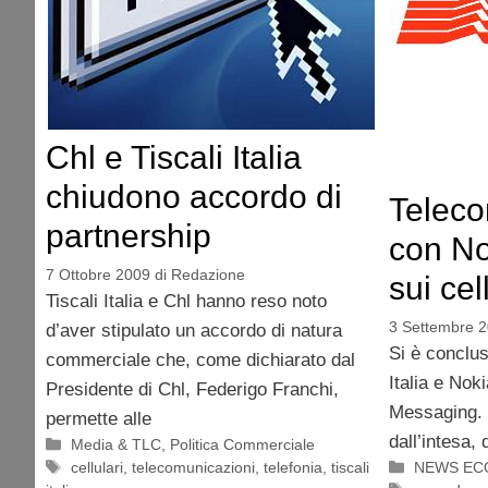
Chl e Tiscali Italia
chiudono accordo di
Telecom
partnership
con No
7 Ottobre 2009
di
Redazione
sui cel
Tiscali Italia e Chl hanno reso noto
3 Settembre 
d’aver stipulato un accordo di natura
Si è conclus
commerciale che, come dichiarato dal
Italia e Noki
Presidente di Chl, Federigo Franchi,
Messaging. 
permette alle
dall’intesa, 
Categorie
Media & TLC
,
Politica Commerciale
Tag
Categorie
cellulari
,
telecomunicazioni
,
telefonia
,
tiscali
NEWS EC