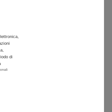
elettronica,
azioni
ia,
iodo di
a
onali