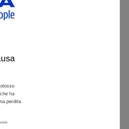
ausa
colosso
 che ha
una perdita
hone