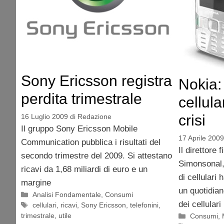
Sony Ericsson registra
Nokia:
perdita trimestrale
cellula
crisi
16 Luglio 2009
di
Redazione
Il gruppo Sony Ericsson Mobile
17 Aprile 2009
Communication pubblica i risultati del
Il direttore 
secondo trimestre del 2009. Si attestano
Simonsonal,
ricavi da 1,68 miliardi di euro e un
di cellulari 
margine
un quotidian
Categorie
Analisi Fondamentale
,
Consumi
dei cellulari
Tag
cellulari
,
ricavi
,
Sony Ericsson
,
telefonini
,
trimestrale
,
utile
Categorie
Consumi
,