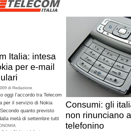
 Italia: intesa
kia per e-mail
lulari
2009
di
Redazione
o oggi l’accordo tra Telecom
Consumi: gli ital
a per il servizio di Nokia
Secondo quanto previsto
non rinunciano a
dalla metà di settembre tutti
telefonino
ONOMIA