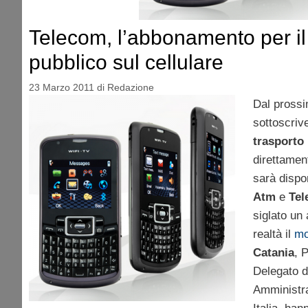
Telecom, l’abbonamento per il
pubblico sul cellulare
23 Marzo 2011
di
Redazione
Dal pross
sottoscriv
trasporto 
direttament
sarà dispon
Atm
e
Tel
siglato un
realtà il
mo
Catania
, 
Delegato d
Amministra