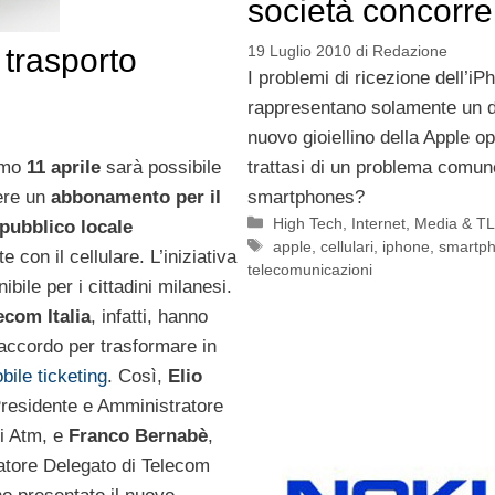
società concorre
19 Luglio 2010
di
Redazione
 trasporto
I problemi di ricezione dell’iP
rappresentano solamente un di
nuovo gioiellino della Apple o
trattasi di un problema comune 
imo
11 aprile
sarà possibile
smartphones?
ere un
abbonamento per il
Categorie
High Tech
,
Internet
,
Media & T
pubblico locale
Tag
apple
,
cellulari
,
iphone
,
smartp
e con il cellulare. L’iniziativa
telecomunicazioni
ibile per i cittadini milanesi.
ecom Italia
, infatti, hanno
 accordo per trasformare in
bile ticketing
. Così,
Elio
Presidente e Amministratore
i Atm, e
Franco Bernabè
,
tore Delegato di Telecom