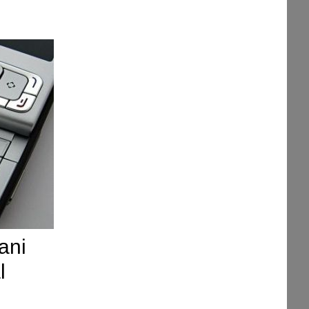
iani
l