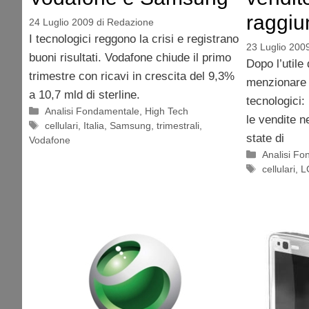
raggiu
24 Luglio 2009
di
Redazione
I tecnologici reggono la crisi e registrano
23 Luglio 200
buoni risultati. Vodafone chiude il primo
Dopo l’utile
trimestre con ricavi in crescita del 9,3%
menzionare u
a 10,7 mld di sterline.
tecnologici:
Categorie
Analisi Fondamentale
,
High Tech
le vendite n
Tag
cellulari
,
Italia
,
Samsung
,
trimestrali
,
state di
Vodafone
Categorie
Analisi F
Tag
cellulari
,
L