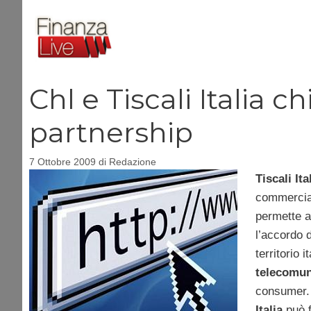
Vai
al
contenuto
Chl e Tiscali Italia 
partnership
7 Ottobre 2009
di
Redazione
Tiscali Ita
commercial
permette al
l’accordo 
territorio
telecomun
consumer. 
Italia
può f