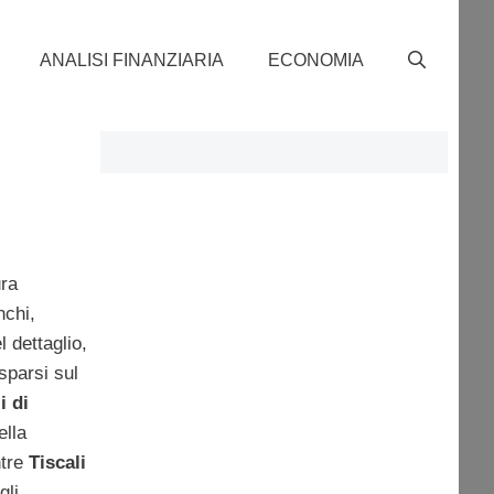
ANALISI FINANZIARIA
ECONOMIA
ura
nchi,
l dettaglio,
sparsi sul
i di
ella
ntre
Tiscali
gli