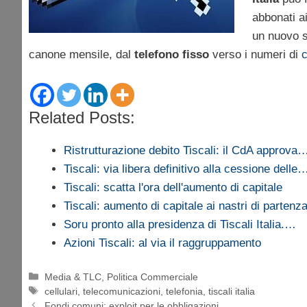
abbonati ai
un nuovo s
canone mensile, dal
telefono fisso
verso i numeri di
c
Related Posts:
Ristrutturazione debito Tiscali: il CdA approva
Tiscali: via libera definitivo alla cessione delle
Tiscali: scatta l'ora dell'aumento di capitale
Tiscali: aumento di capitale ai nastri di partenz
Soru pronto alla presidenza di Tiscali Italia.…
Azioni Tiscali: al via il raggruppamento
Categorie
Media & TLC
,
Politica Commerciale
Tag
cellulari
,
telecomunicazioni
,
telefonia
,
tiscali italia
Fondi comuni: exploit per le obbligazioni