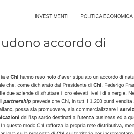
INVESTIMENTI
POLITICA ECONOMICA
chiudono accordo di
lia
e
Chl
hanno reso noto d’aver stipulato un accordo di nat
e che, come dichiarato dal Presidente di
Chl
, Federigo Fra
le due aziende di sfruttare i loro elevati livelli di sinergie. Ne
di
partnership
prevede che Chl, in tutti i 1.200 punti vendita 
 italiano, possa sia promuovere, sia commercializzare i
serviz
icazioni
dell’Isp sardo destinati all’utenza business ed a qu
In questo modo Chl rafforza la propria rete distributiva, me
ar leva sulla presenza di
Chl
sul territorio per incrementare 