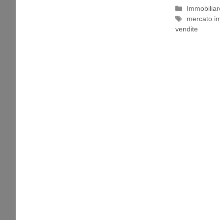
Categorie
Immobiliar
Tag
mercato im
vendite