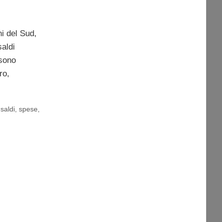
ni del Sud,
saldi
 sono
ro,
,
saldi
,
spese
,