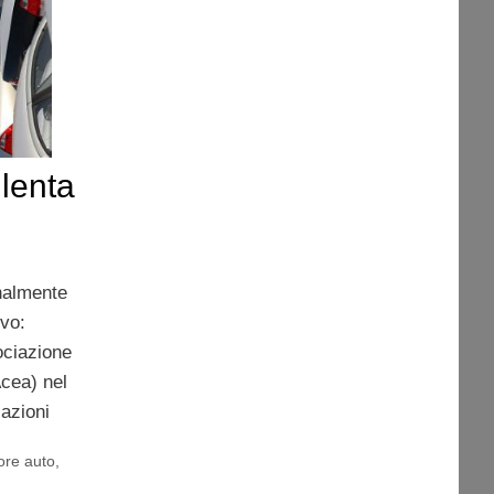
llenta
inalmente
evo:
ociazione
Acea) nel
lazioni
ore auto
,