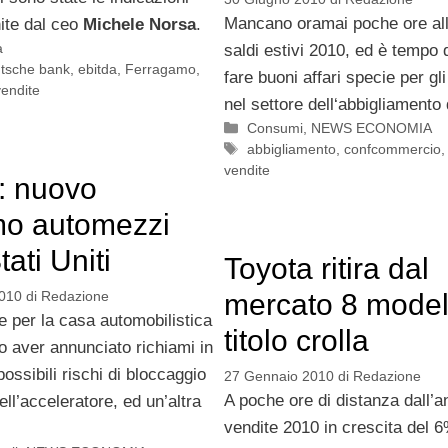
Mancano oramai poche ore all’
nite dal ceo
Michele Norsa
.
a
saldi estivi 2010, ed è tempo q
tsche bank
,
ebitda
,
Ferragamo
,
fare buoni affari specie per gli
vendite
nel settore dell‘abbigliamento
Categorie
Consumi
,
NEWS ECONOMIA
Tag
abbigliamento
,
confcommercio
vendite
: nuovo
mo automezzi
tati Uniti
Toyota ritira dal
2010
di
Redazione
mercato 8 modell
 per la casa automobilistica
titolo crolla
o aver annunciato richiami in
ossibili rischi di bloccaggio
27 Gennaio 2010
di
Redazione
A poche ore di distanza dall’a
ell’acceleratore, ed un’altra
vendite 2010 in crescita del 6