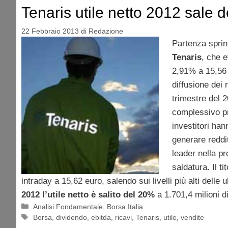
Tenaris utile netto 2012 sale 
22 Febbraio 2013
di
Redazione
Partenza sprint
Tenaris
, che e
2,91% a 15,56 
diffusione dei r
trimestre del 2
complessivo pr
investitori han
generare reddit
leader nella p
saldatura. Il t
intraday a 15,62 euro, salendo sui livelli più alti delle
2012 l’utile netto è salito del 20%
a 1.701,4 milioni di
Categorie
Analisi Fondamentale
,
Borsa Italia
Tag
Borsa
,
dividendo
,
ebitda
,
ricavi
,
Tenaris
,
utile
,
vendite