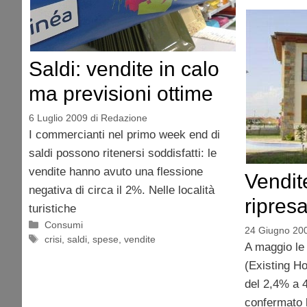
Saldi: vendite in calo
ma previsioni ottime
6 Luglio 2009
di
Redazione
I commercianti nel primo week end di
saldi possono ritenersi soddisfatti: le
vendite hanno avuto una flessione
Vendit
negativa di circa il 2%. Nelle località
ripres
turistiche
Categorie
Consumi
24 Giugno 20
Tag
crisi
,
saldi
,
spese
,
vendite
A maggio le 
(Existing H
del 2,4% a 4
confermato 