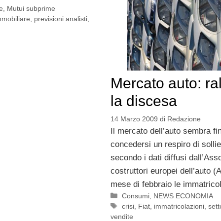
e
,
Mutui subprime
mobiliare
,
previsioni analisti
,
Mercato auto: ra
la discesa
14 Marzo 2009
di
Redazione
Il mercato dell’auto sembra f
concedersi un respiro di solli
secondo i dati diffusi dall’Ass
costruttori europei dell’auto (
mese di febbraio le immatrico
Categorie
Consumi
,
NEWS ECONOMIA
Tag
crisi
,
Fiat
,
immatricolazioni
,
sett
vendite