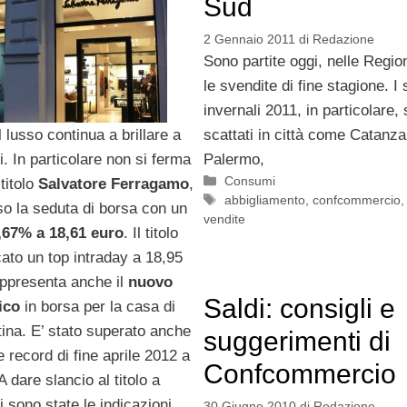
Sud
2 Gennaio 2011
di
Redazione
Sono partite oggi, nelle Regio
le svendite di fine stagione. I 
invernali 2011, in particolare,
l lusso continua a brillare a
scattati in città come Catanza
i. In particolare non si ferma
Palermo,
Categorie
Consumi
titolo
Salvatore Ferragamo
,
Tag
abbigliamento
,
confcommercio
so la seduta di borsa con un
vendite
4,67% a 18,61 euro
. Il titolo
ato un top intraday a 18,95
appresenta anche il
nuovo
Saldi: consigli e
rico
in borsa per la casa di
ina. E’ stato superato anche
suggerimenti di
e record di fine aprile 2012 a
Confcommercio
A dare slancio al titolo a
i sono state le indicazioni
30 Giugno 2010
di
Redazione