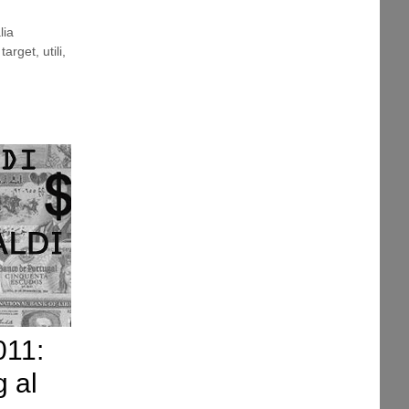
lia
,
target
,
utili
,
011:
g al