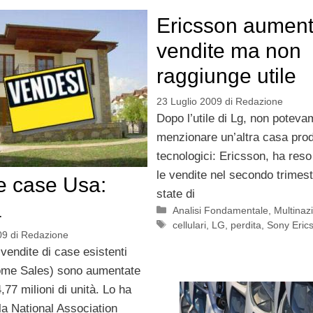
Ericsson aument
vendite ma non
raggiunge utile
23 Luglio 2009
di
Redazione
Dopo l’utile di Lg, non potev
menzionare un’altra casa produ
tecnologici: Ericsson, ha reso
le vendite nel secondo trimes
e case Usa:
state di
a
Categorie
Analisi Fondamentale
,
Multinazi
Tag
cellulari
,
LG
,
perdita
,
Sony Eric
09
di
Redazione
vendite di case esistenti
ome Sales) sono aumentate
,77 milioni di unità. Lo ha
la National Association