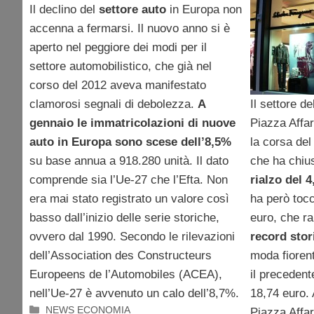
Il declino del
settore auto
in Europa non
accenna a fermarsi. Il nuovo anno si è
aperto nel peggiore dei modi per il
settore automobilistico, che già nel
corso del 2012 aveva manifestato
Il settore de
clamorosi segnali di debolezza.
A
Piazza Affar
gennaio le immatricolazioni di nuove
la corsa del 
auto in Europa sono scese dell’8,5%
che ha chiu
su base annua a 918.280 unità. Il dato
rialzo del 
comprende sia l’Ue-27 che l’Efta. Non
ha però tocc
era mai stato registrato un valore così
euro, che r
basso dall’inizio delle serie storiche,
record sto
ovvero dal 1990. Secondo le rilevazioni
moda fiorent
dell’Association des Constructeurs
il precedent
Europeens de l’Automobiles (ACEA),
18,74 euro. 
nell’Ue-27 è avvenuto un calo dell’8,7%.
Categorie
NEWS ECONOMIA
Piazza Affar