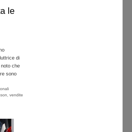
a le
amo
ttrice di
 noto che
tre sono
onali
sson
,
vendite