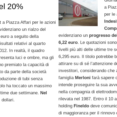
Giorna
del 20%
a Piaz
per le
Indesi
 a Piazza Affari per le azioni
Comp
videnziano un rialzo del
evidenziano un
progresso del
euro a seguito della
6,22 euro
. Le quotazioni sono 
isultati relativi al quarto
livelli più alti delle ultime tre
012. In realtà, il quadro
6,295 euro. Il titolo potrebbe 
esenta luci e ombre, ma gli
attirare su di sé l’attenzione d
no premiato la capacità di
investitori, considerando che 
o da parte della società
famiglia
Merloni
farà sapere
roduzione di tubi senza
intende proseguire la sua avv
itolo ha toccato un massimo
nella compagnia di elettrodom
 ultime due settimane.
Nel
rilevata nel 1987. Entro il 10 a
 dollari.
holding
Fineldo
deve comunica
di maggioranza per il rinnovo d