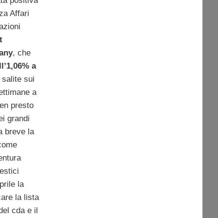
ta positiva
za Affari
 azioni
t
any
, che
l’1,06% a
salite sui
 settimane a
ben presto
ei grandi
a breve la
 come
entura
estici
prile la
re la lista
el cda e il