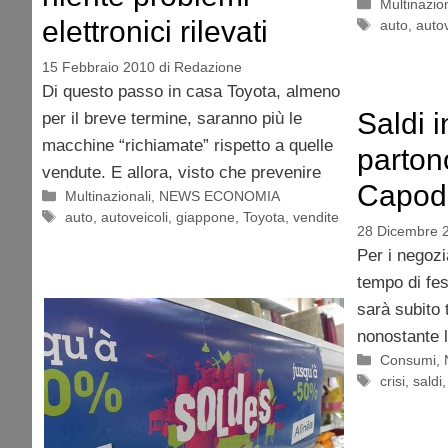
Categorie
Multinazion
elettronici rilevati
Tag
auto
,
autov
15 Febbraio 2010
di
Redazione
Di questo passo in casa Toyota, almeno
Saldi 
per il breve termine, saranno più le
macchine “richiamate” rispetto a quelle
parton
vendute. E allora, visto che prevenire
Capod
Categorie
Multinazionali
,
NEWS ECONOMIA
Tag
auto
,
autoveicoli
,
giappone
,
Toyota
,
vendite
28 Dicembre 
Per i negozi
tempo di fe
sarà subito 
nonostante l
Categorie
Consumi
,
Tag
crisi
,
saldi