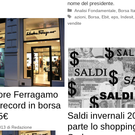
nome del presidente.
Categorie
Analisi Fondamentale
,
Borsa Ita
Tag
azioni
,
Borsa
,
Ebit
,
eps
,
Indesit
vendite
ore Ferragamo
record in borsa
Saldi invernali 2
5€
parte lo shoppin
013
di
Redazione