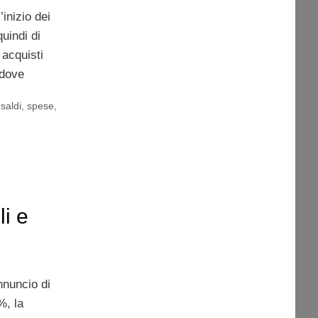
inizio dei
uindi di
 acquisti
 dove
,
saldi
,
spese
,
i e
nnuncio di
%, la