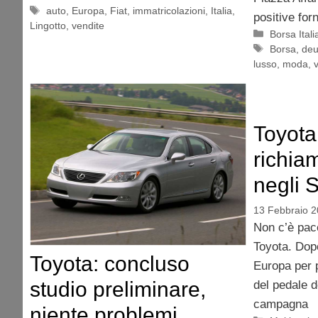
Tag
auto
,
Europa
,
Fiat
,
immatricolazioni
,
Italia
,
positive for
Lingotto
,
vendite
Categorie
Borsa Itali
Tag
Borsa
,
deu
lusso
,
moda
,
Toyota
richia
negli S
13 Febbraio 
Non c’è pace
Toyota. Dop
Toyota: concluso
Europa per p
studio preliminare,
del pedale d
campagna
niente problemi