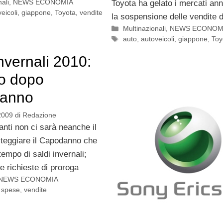
ali
,
NEWS ECONOMIA
Toyota ha gelato i mercati an
eicoli
,
giappone
,
Toyota
,
vendite
la sospensione delle vendite d
Categorie
Multinazionali
,
NEWS ECONOM
Tag
auto
,
autoveicoli
,
giappone
,
Toy
invernali 2010:
o dopo
anno
2009
di
Redazione
anti non ci sarà neanche il
steggiare il Capodanno che
tempo di saldi invernali;
e richieste di proroga
NEWS ECONOMIA
,
spese
,
vendite