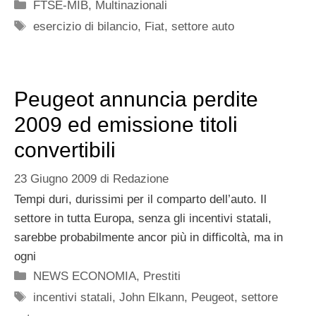
Categorie
FTSE-MIB
,
Multinazionali
Tag
esercizio di bilancio
,
Fiat
,
settore auto
Peugeot annuncia perdite
2009 ed emissione titoli
convertibili
23 Giugno 2009
di
Redazione
Tempi duri, durissimi per il comparto dell’auto. Il
settore in tutta Europa, senza gli incentivi statali,
sarebbe probabilmente ancor più in difficoltà, ma in
ogni
Categorie
NEWS ECONOMIA
,
Prestiti
Tag
incentivi statali
,
John Elkann
,
Peugeot
,
settore