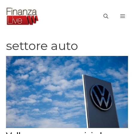
Vai
al
ME
contenuto
settore auto