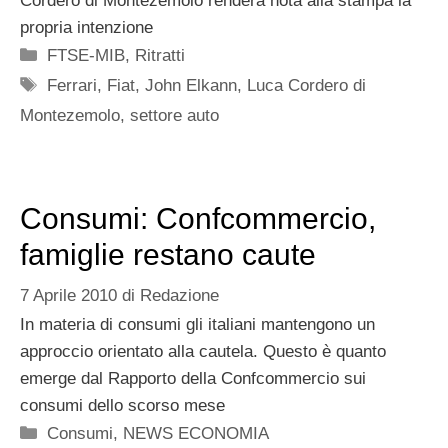
Cordero di Montezemolo renderà nota alla stampa la
propria intenzione
Categorie
FTSE-MIB
,
Ritratti
Tag
Ferrari
,
Fiat
,
John Elkann
,
Luca Cordero di
Montezemolo
,
settore auto
Consumi: Confcommercio,
famiglie restano caute
7 Aprile 2010
di
Redazione
In materia di consumi gli italiani mantengono un
approccio orientato alla cautela. Questo è quanto
emerge dal Rapporto della Confcommercio sui
consumi dello scorso mese
Categorie
Consumi
,
NEWS ECONOMIA