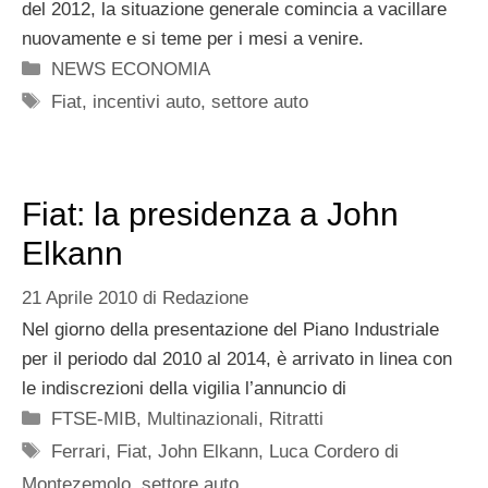
del 2012, la situazione generale comincia a vacillare
nuovamente e si teme per i mesi a venire.
Categorie
NEWS ECONOMIA
Tag
Fiat
,
incentivi auto
,
settore auto
Fiat: la presidenza a John
Elkann
21 Aprile 2010
di
Redazione
Nel giorno della presentazione del Piano Industriale
per il periodo dal 2010 al 2014, è arrivato in linea con
le indiscrezioni della vigilia l’annuncio di
Categorie
FTSE-MIB
,
Multinazionali
,
Ritratti
Tag
Ferrari
,
Fiat
,
John Elkann
,
Luca Cordero di
Montezemolo
,
settore auto