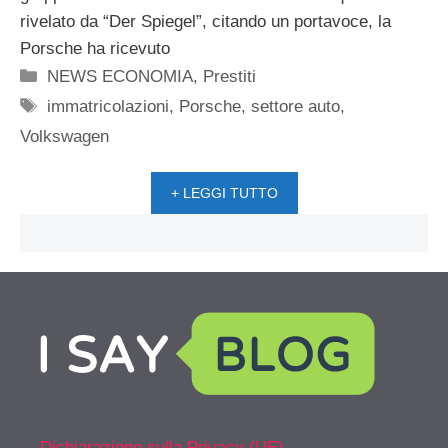
rivelato da “Der Spiegel”, citando un portavoce, la
Porsche ha ricevuto
Categorie
NEWS ECONOMIA
,
Prestiti
Tag
immatricolazioni
,
Porsche
,
settore auto
,
Volkswagen
+ LEGGI TUTTO
Dichiarazione sulla Privacy (UE)