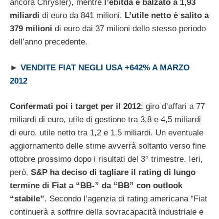
ancora Chrysler), mentre
l’ebitda è balzato a 1,93
miliardi
di euro da 841 milioni.
L’utile netto è salito a
379 milioni
di euro dai 37 milioni dello stesso periodo
dell’anno precedente.
►
VENDITE FIAT NEGLI USA +642% A MARZO
2012
Confermati poi i target per il 2012
: giro d’affari a 77
miliardi di euro, utile di gestione tra 3,8 e 4,5 miliardi
di euro, utile netto tra 1,2 e 1,5 miliardi. Un eventuale
aggiornamento delle stime avverrà soltanto verso fine
ottobre prossimo dopo i risultati del 3° trimestre. Ieri,
però,
S&P ha deciso di tagliare il rating di lungo
termine di Fiat a “BB-” da “BB” con outlook
“stabile”
. Secondo l’agenzia di rating americana “Fiat
continuerà a soffrire della sovracapacità industriale e