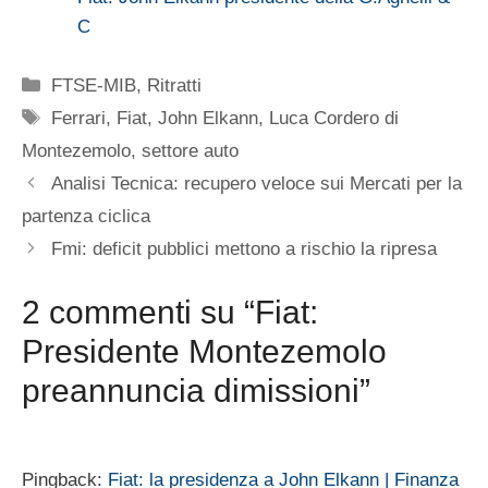
C
Categorie
FTSE-MIB
,
Ritratti
Tag
Ferrari
,
Fiat
,
John Elkann
,
Luca Cordero di
Montezemolo
,
settore auto
Analisi Tecnica: recupero veloce sui Mercati per la
partenza ciclica
Fmi: deficit pubblici mettono a rischio la ripresa
2 commenti su “Fiat:
Presidente Montezemolo
preannuncia dimissioni”
Pingback:
Fiat: la presidenza a John Elkann | Finanza