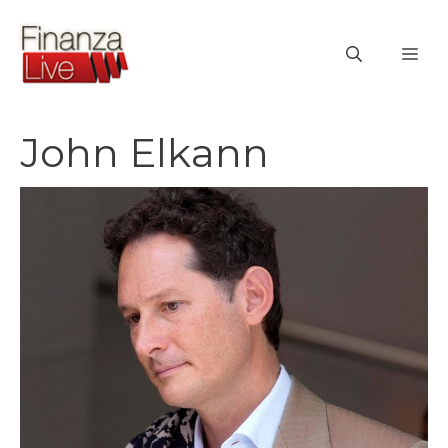
Vai
al
ME
contenuto
John Elkann