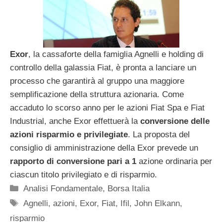
Exor
, la cassaforte della famiglia Agnelli e holding di
controllo della galassia Fiat, è pronta a lanciare un
processo che garantirà al gruppo una maggiore
semplificazione della struttura azionaria. Come
accaduto lo scorso anno per le azioni Fiat Spa e Fiat
Industrial, anche Exor effettuerà la
conversione delle
azioni risparmio e privilegiate
. La proposta del
consiglio di amministrazione della Exor prevede un
rapporto di conversione pari a 1
azione ordinaria per
ciascun titolo privilegiato e di risparmio.
Categorie
Analisi Fondamentale
,
Borsa Italia
Tag
Agnelli
,
azioni
,
Exor
,
Fiat
,
Ifil
,
John Elkann
,
risparmio