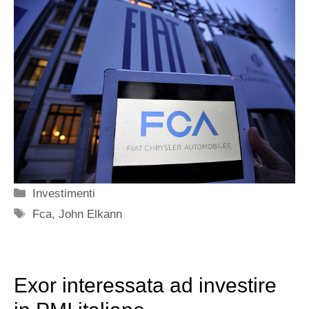
Categorie
Investimenti
Tag
Fca
,
John Elkann
Exor interessata ad investire