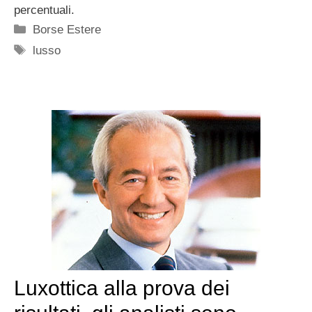
percentuali.
Categorie
Borse Estere
Tag
lusso
Luxottica alla prova dei