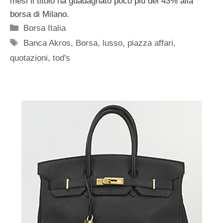
mesi il titolo ha guadagnato poco più del 43% alla
borsa di Milano.
Categorie
Borsa Italia
Tag
Banca Akros
,
Borsa
,
lusso
,
piazza affari
,
quotazioni
,
tod's