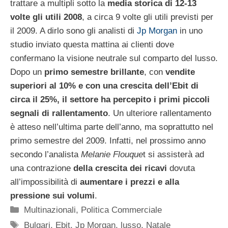
trattare a multipli sotto la
media storica di 12-13
volte gli utili 2008
, a circa 9 volte gli utili previsti per
il 2009. A dirlo sono gli analisti di
Jp Morgan
in uno
studio inviato questa mattina ai clienti dove
confermano la visione neutrale sul comparto del lusso.
Dopo un
primo semestre brillante
, con
vendite
superiori al 10% e con una crescita dell’Ebit di
circa il 25%, il settore ha percepito i primi piccoli
segnali di rallentamento
. Un ulteriore rallentamento
è atteso nell’ultima parte dell’anno, ma soprattutto nel
primo semestre del 2009. Infatti, nel prossimo anno
secondo l’analista
Melanie Flouque
t si assisterà ad
una contrazione
della crescita dei ricavi
dovuta
all’impossibilità di
aumentare i prezzi e alla
pressione sui volumi
.
Categorie
Multinazionali
,
Politica Commerciale
Tag
Bulgari
,
Ebit
,
Jp Morgan
,
lusso
,
Natale