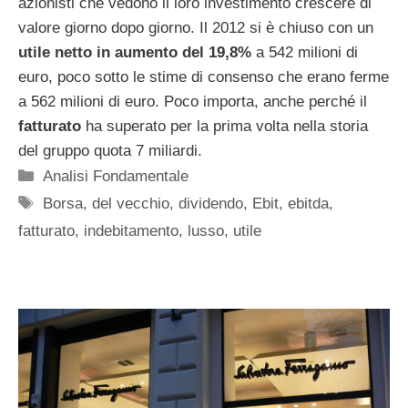
azionisti che vedono il loro investimento crescere di
valore giorno dopo giorno. Il 2012 si è chiuso con un
utile netto in aumento del 19,8%
a 542 milioni di
euro, poco sotto le stime di consenso che erano ferme
a 562 milioni di euro. Poco importa, anche perché il
fatturato
ha superato per la prima volta nella storia
del gruppo quota 7 miliardi.
Categorie
Analisi Fondamentale
Tag
Borsa
,
del vecchio
,
dividendo
,
Ebit
,
ebitda
,
fatturato
,
indebitamento
,
lusso
,
utile