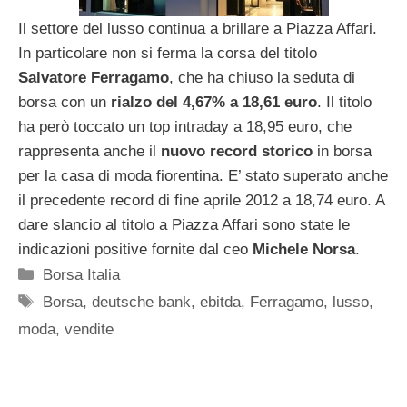
Il settore del lusso continua a brillare a Piazza Affari.
In particolare non si ferma la corsa del titolo
Salvatore Ferragamo
, che ha chiuso la seduta di
borsa con un
rialzo del 4,67% a 18,61 euro
. Il titolo
ha però toccato un top intraday a 18,95 euro, che
rappresenta anche il
nuovo record storico
in borsa
per la casa di moda fiorentina. E’ stato superato anche
il precedente record di fine aprile 2012 a 18,74 euro. A
dare slancio al titolo a Piazza Affari sono state le
indicazioni positive fornite dal ceo
Michele Norsa
.
Categorie
Borsa Italia
Tag
Borsa
,
deutsche bank
,
ebitda
,
Ferragamo
,
lusso
,
moda
,
vendite