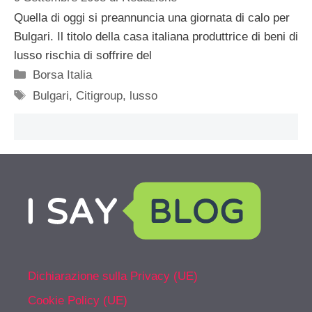
Quella di oggi si preannuncia una giornata di calo per
Bulgari. Il titolo della casa italiana produttrice di beni di
lusso rischia di soffrire del
Categorie
Borsa Italia
Tag
Bulgari
,
Citigroup
,
lusso
Dichiarazione sulla Privacy (UE)
Cookie Policy (UE)