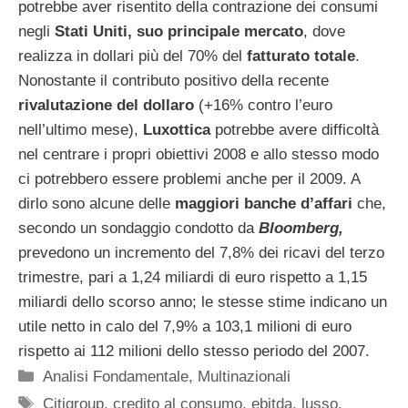
potrebbe aver risentito della contrazione dei consumi
negli
Stati Uniti, suo principale mercato
, dove
realizza in dollari più del 70% del
fatturato totale
.
Nonostante il contributo positivo della recente
rivalutazione del dollaro
(+16% contro l’euro
nell’ultimo mese),
Luxottica
potrebbe avere difficoltà
nel centrare i propri obiettivi 2008 e allo stesso modo
ci potrebbero essere problemi anche per il 2009. A
dirlo sono alcune delle
maggiori banche d’affari
che,
secondo un sondaggio condotto da
Bloomberg,
prevedono un incremento del 7,8% dei ricavi del terzo
trimestre, pari a 1,24 miliardi di euro rispetto a 1,15
miliardi dello scorso anno; le stesse stime indicano un
utile netto in calo del 7,9% a 103,1 milioni di euro
rispetto ai 112 milioni dello stesso periodo del 2007.
Categorie
Analisi Fondamentale
,
Multinazionali
Tag
Citigroup
,
credito al consumo
,
ebitda
,
lusso
,