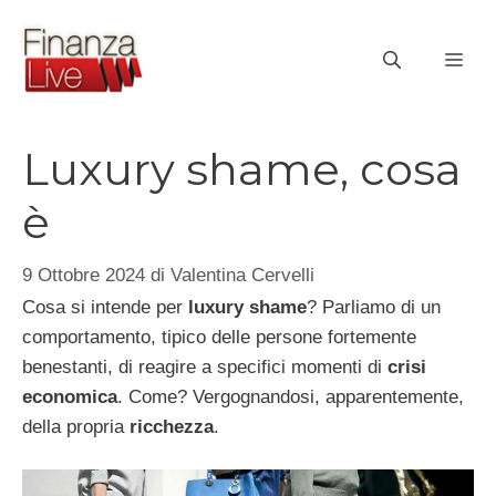
Vai
al
ME
contenuto
Luxury shame, cosa
è
9 Ottobre 2024
di
Valentina Cervelli
Cosa si intende per
luxury shame
? Parliamo di un
comportamento, tipico delle persone fortemente
benestanti, di reagire a specifici momenti di
crisi
economica
. Come? Vergognandosi, apparentemente,
della propria
ricchezza
.