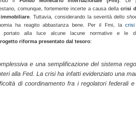
ondo il
Fondo Monetario Internazionale (Fmi)
. Le p
stano, comunque, fortemente incerte a causa della
crisi d
 immobiliare
. Tuttavia, considerando la severità dello
sho
conomia ha reagito abbastanza bene. Per il Fmi, la
cris
ortato alla luce alcune lacune normative e le dif
rogetto riforma presentato dal tesoro
:
omplessiva e una semplificazione del sistema regol
eri alla
Fed. La crisi ha infatti evidenziato una m
icoltà di coordinamento fra i regolatori federali e 