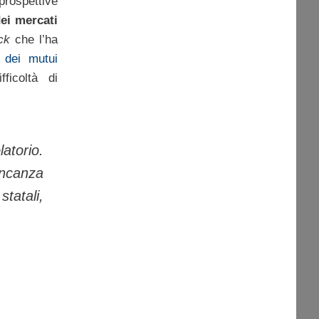
rospettive
ei mercati
ck
che l’ha
i dei mutui
ficoltà di
atorio.
ancanza
statali,