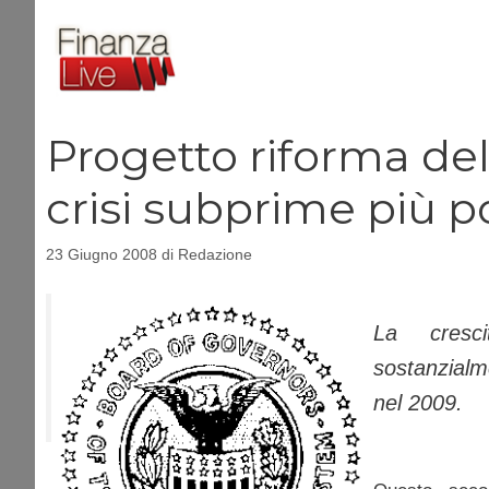
Vai
al
contenuto
Progetto riforma de
crisi subprime più p
23 Giugno 2008
di
Redazione
La cresci
sostanzialm
nel 2009.