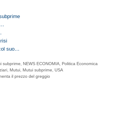
 subprime
i…
…
risi
col suo…
i subprime
,
NEWS ECONOMIA
,
Politica Economica
ziari
,
Mutui
,
Mutui subprime
,
USA
menta il prezzo del greggio