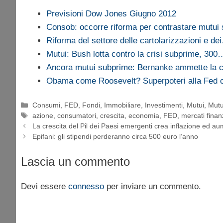
Previsioni Dow Jones Giugno 2012
Consob: occorre riforma per contrastare mutui
Riforma del settore delle cartolarizzazioni e de
Mutui: Bush lotta contro la crisi subprime, 300
Ancora mutui subprime: Bernanke ammette la c
Obama come Roosevelt? Superpoteri alla Fed 
Categorie
Consumi
,
FED
,
Fondi
,
Immobiliare
,
Investimenti
,
Mutui
,
Mutu
Tag
azione
,
consumatori
,
crescita
,
economia
,
FED
,
mercati finan
La crescita del Pil dei Paesi emergenti crea inflazione ed au
Epifani: gli stipendi perderanno circa 500 euro l’anno
Lascia un commento
Devi essere
connesso
per inviare un commento.