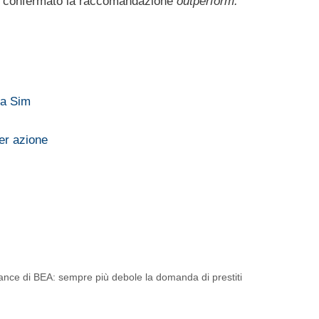
a confermato la raccomandazione
outperform.
ta Sim
per azione
rmance di BEA: sempre più debole la domanda di prestiti