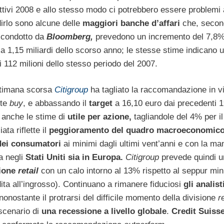
ettivi 2008 e allo stesso modo ci potrebbero essere problemi
dirlo sono alcune delle
maggiori banche d’affari
che, secon
 condotto da
Bloomberg,
prevedono un incremento del 7,8% 
o a 1,15 miliardi dello scorso anno; le stesse stime indicano u
ai 112 milioni dello stesso periodo del 2007.
ttimana scorsa
Citigroup
ha tagliato la raccomandazione in vi
nte
buy
, e abbassando il
target
a 16,10 euro dai precedenti 1
o
anche le stime di
utile per azione,
tagliandole del 4% per il
ta riflette il
peggioramento del quadro macroeconomico
 dei consumatori
ai minimi dagli ultimi vent’anni e con la m
a negli
Stati Uniti sia in Europa.
Citigroup
prevede quindi u
sione
retail
con un calo intorno al 13% rispetto al seppur mi
ita all’ingrosso). Continuano a rimanere fiduciosi
gli analist
nonostante il protrarsi del difficile momento della divisione
r
 scenario di
una recessione a livello globale
.
Credit Suiss