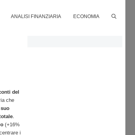
ANALISI FINANZIARIA
ECONOMIA
conti del
ria che
, suo
totale
.
ro
(+16%
centrare i