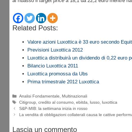
al ribasso il
target price
a 18,1 da 22,2 euro mentre h
Related Posts:
Valore azioni Luxottica è 33 euro secondo Equi
Previsioni Luxottica 2012
Luxottica distribuirà un dividendo di 0,22 euro 
Bilancio Luxottica 2011
Luxottica promossa da Ubs
Prima trimestrale 2012 Luxottica
Categorie
Analisi Fondamentale
,
Multinazionali
Tag
Citigroup
,
credito al consumo
,
ebitda
,
lusso
,
luxottica
S&P-MIB: la settimana inizia in rosso
La vendita di obbligazioni collaterali causa le cattive perfo
Lascia un commento