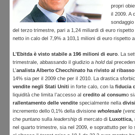
propri obi
il 2009. A 
sondaggio
del terzo trimestre, pari a 1,24 miliardi di euro rispett
netto in calo del 7,9% a 103,1 milioni di euro rispetto 
L’Ebitda è visto stabile a 196 milioni di euro
. La se
trimestrale, abbassando il giudizio a
hold
dal precede
L’
analista Alberto Checchinato ha rivisto al ribass
14% sia per il 2009 che per il 2010. La drastica sforbicia
vendite negli Stati Uniti
in forte calo, con la
fiducia
liquidità che limita l’accesso al
credito al consum
o si
rallentamento delle vendite
specialmente nella
divi
incremento dello 0,1% della divisione
wholesale
(vend
che puntano sulla
leadership
di mercato di
Luxottica,
nel quarto trimestre, sia nel 2009, e soprattutto per lo