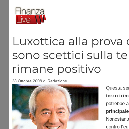
Vai
al
contenuto
Luxottica alla prova de
sono scettici sulla 
rimane positivo
28 Ottobre 2008
di
Redazione
Questa ser
terzo trim
potrebbe a
principal
Nonostante
contro l’e