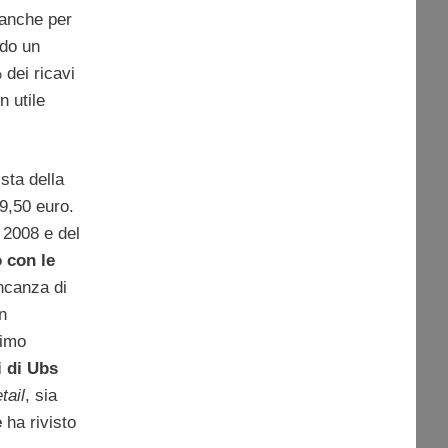
 anche per
do un
dei ricavi
n utile
sta della
9,50 euro.
 2008 e del
 con le
ancanza di
n
nimo
i di Ubs
etail
, sia
e
ha rivisto