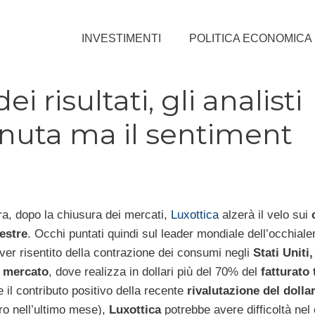
INVESTIMENTI
POLITICA ECONOMICA
i risultati, gli analisti
tenuta ma il sentiment
a, dopo la chiusura dei mercati,
Luxottica
alzerà il velo sui
estre
. Occhi puntati quindi sul leader mondiale dell’occhiale
ver risentito della contrazione dei consumi negli
Stati Uniti
e mercato
, dove realizza in dollari più del 70% del
fatturato 
 il contributo positivo della recente
rivalutazione del dolla
uro nell’ultimo mese),
Luxottica
potrebbe avere difficoltà nel 