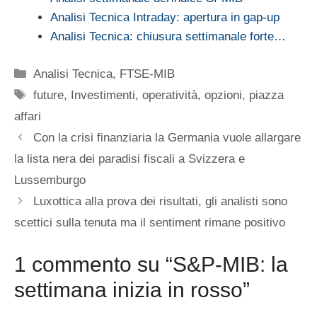
Analisi Tecnica Intraday: apertura in gap-up
Analisi Tecnica: chiusura settimanale forte…
Categorie
Analisi Tecnica
,
FTSE-MIB
Tag
future
,
Investimenti
,
operatività
,
opzioni
,
piazza
affari
Con la crisi finanziaria la Germania vuole allargare
la lista nera dei paradisi fiscali a Svizzera e
Lussemburgo
Luxottica alla prova dei risultati, gli analisti sono
scettici sulla tenuta ma il sentiment rimane positivo
1 commento su “S&P-MIB: la
settimana inizia in rosso”