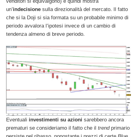
venditori si equivalgono) e quindi mostra
un’
indecisione
sulla direzionalità del mercato. Il fatto
che si la Doji si sia formata su un probabile minimo di
periodo avvalora l’ipotesi invece di un cambio di
tendenza almeno di breve periodo.
Eventuali
investimenti su azioni
sarebbero ancora
prematuri se consideriamo il fatto che il
trend
primario
persiste nel ribasso, nonostante i prezzi di certe
Blue