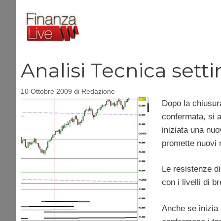
Vai
al
contenuto
Analisi Tecnica set
10 Ottobre 2009
di
Redazione
Dopo la chiusura
confermata, si a
iniziata una nuo
promette nuovi ri
Le resistenze di
con i livelli di 
Anche se inizia