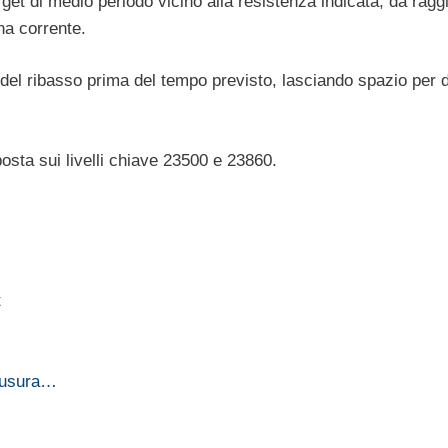
get di medio periodo vicino alla resistenza indicata, da ragg
na corrente.
da del ribasso prima del tempo previsto, lasciando spazio per 
posta sui livelli chiave 23500 e 23860.
t
hiusura…