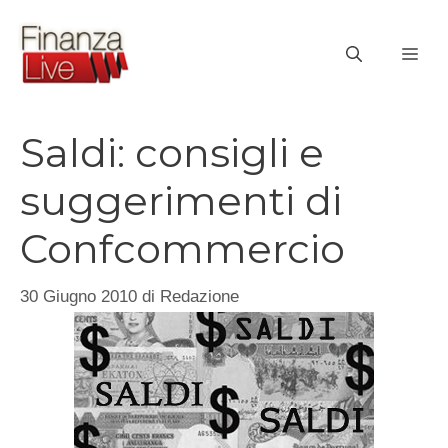
Vai
al
ME
contenuto
Saldi: consigli e
suggerimenti di
Confcommercio
30 Giugno 2010
di
Redazione