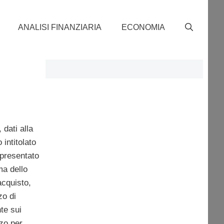
ANALISI FINANZIARIA
ECONOMIA
dati alla
intitolato
 presentato
ma dello
’acquisto,
zo di
te sui
lzo per