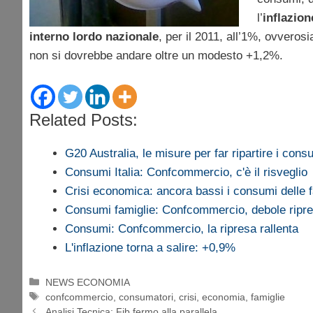
l’
inflazion
interno lordo nazionale
, per il 2011, all’1%, ovverosia
non si dovrebbe andare oltre un modesto +1,2%.
Related Posts:
G20 Australia, le misure per far ripartire i cons
Consumi Italia: Confcommercio, c'è il risveglio
Crisi economica: ancora bassi i consumi delle f
Consumi famiglie: Confcommercio, debole ripr
Consumi: Confcommercio, la ripresa rallenta
L'inflazione torna a salire: +0,9%
Categorie
NEWS ECONOMIA
Tag
confcommercio
,
consumatori
,
crisi
,
economia
,
famiglie
Analisi Tecnica: Fib fermo alla parallela