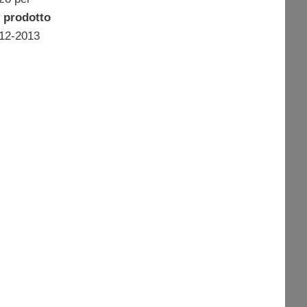
l
prodotto
012-2013