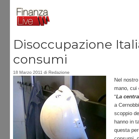
Vai
al
contenuto
Disoccupazione Itali
consumi
18 Marzo 2011
di
Redazione
Nel nostro
mano, cui è
“
La centra
a Cernobbi
scoppio del
hanno in t
questa per
consumi, d