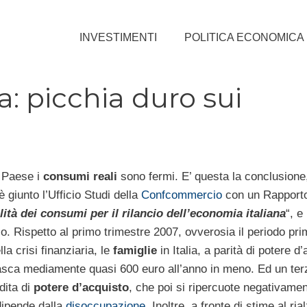
INVESTIMENTI
POLITICA ECONOMICA
a: picchia duro sui
 Paese i
consumi reali
sono fermi. E’ questa la conclusione, 
 giunto l’Ufficio Studi della
Confcommercio
con un Rapporto 
lità dei consumi per il rilancio dell’economia italiana
“, e
o. Rispetto al primo trimestre 2007, ovverosia il periodo pri
la crisi finanziaria, le
famiglie
in Italia, a parità di potere d
asca mediamente quasi 600 euro all’anno in meno. Ed un ter
dita di
potere d’acquisto
, che poi si ripercuote negativamen
ipende dalla
disoccupazione
. Inoltre, a fronte di stime al ria