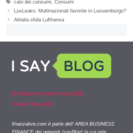
Tag
calo dei consumi
,
Consumi
LuxLeaks: Multinazionali favorite in Lussemburgo?
Alitalia sfida Lufthansa
Dichiarazione sulla Privacy (UE)
Cookie Policy (UE)
finanzalive.com è parte dell' AREA BUSINESS
FINANCE del network IsayBlog! la cui rete