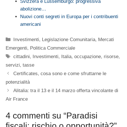
Svizzera e Lussemburgo: progressiva
abolizione…
Nuovi conti segreti in Europa per i contribuenti
americani
Categorie
Investimenti
,
Legislazione Comunitaria
,
Mercati
Emergenti
,
Politica Commerciale
Tag
cittadini
,
Investimenti
,
Italia
,
occupazione
,
risorse
,
servizi
,
tasse
Certificates, cosa sono e come sfruttarne le
potenzialità
Alitalia: tra il 13 e il 14 marzo offerta vincolante di
Air France
4 commenti su “Paradisi
fiscali: rischio o opportunità?”