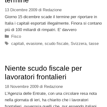
13 Dicembre 2009
di
Redazione
Giorno 15 dicembre scade il termine per riportare in
Italia i capitali esportati illegalmente. Finora si contano
più di 100 miliardi di rimpatri. E’ davvero
Categorie
Fisco
Tag
capitali
,
evasione
,
scudo fiscale
,
Svizzera
,
tasse
Niente scudo fiscale per
lavoratori frontalieri
18 Novembre 2009
di
Redazione
L’Agenzia delle Entrate, con una circolare resa nota
nella giornata di ieri, ha chiarito che i lavoratori
frontalieri, ovverosia quelli che, pur essendo italiani,