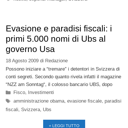
Evasione e paradisi fiscali: i
primi 5.000 nomi di Ubs al
governo Usa
18 Agosto 2009
di
Redazione
Possono iniziare a “tremare” i detentori in Svizzera di
conti segreti. Secondo quanto rivela infatti il magazine
“NZZ am Sonntag“, il colosso bancario UBS, dopo
Categorie
Fisco
,
Investimenti
Tag
amministrazione obama
,
evasione fiscale
,
paradisi
fiscali
,
Svizzera
,
Ubs
+ LEGGI TUTTO