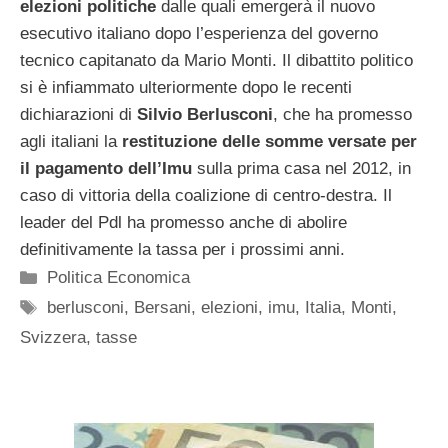
elezioni politiche
dalle quali emergerà il nuovo
esecutivo italiano dopo l’esperienza del governo
tecnico capitanato da Mario Monti. Il dibattito politico
si è infiammato ulteriormente dopo le recenti
dichiarazioni di
Silvio Berlusconi
, che ha promesso
agli italiani la
restituzione delle somme versate per
il pagamento dell’Imu
sulla prima casa nel 2012, in
caso di vittoria della coalizione di centro-destra. Il
leader del Pdl ha promesso anche di abolire
definitivamente la tassa per i prossimi anni.
Categorie
Politica Economica
Tag
berlusconi
,
Bersani
,
elezioni
,
imu
,
Italia
,
Monti
,
Svizzera
,
tasse