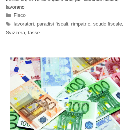
lavorano
Categorie
Fisco
Tag
lavoratori
,
paradisi fiscali
,
rimpatrio
,
scudo fiscale
,
Svizzera
,
tasse