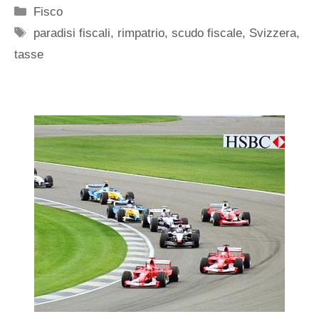
Categorie
Fisco
Tag
paradisi fiscali
,
rimpatrio
,
scudo fiscale
,
Svizzera
,
tasse