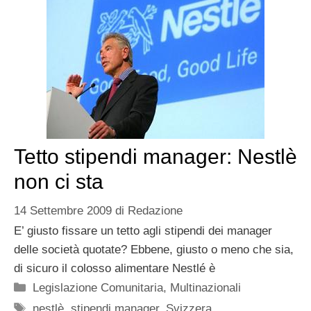
Tetto stipendi manager: Nestlè
non ci sta
14 Settembre 2009
di
Redazione
E’ giusto fissare un tetto agli stipendi dei manager
delle società quotate? Ebbene, giusto o meno che sia,
di sicuro il colosso alimentare Nestlé è
Categorie
Legislazione Comunitaria
,
Multinazionali
Tag
nestlè
,
stipendi manager
,
Svizzera