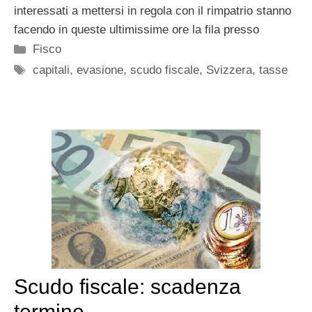
interessati a mettersi in regola con il rimpatrio stanno
facendo in queste ultimissime ore la fila presso
Categorie
Fisco
Tag
capitali
,
evasione
,
scudo fiscale
,
Svizzera
,
tasse
Scudo fiscale: scadenza
termine