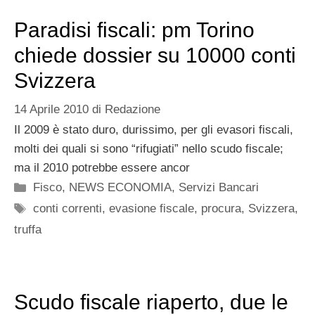
Paradisi fiscali: pm Torino
chiede dossier su 10000 conti
Svizzera
14 Aprile 2010
di
Redazione
Il 2009 è stato duro, durissimo, per gli evasori fiscali,
molti dei quali si sono “rifugiati” nello scudo fiscale;
ma il 2010 potrebbe essere ancor
Categorie
Fisco
,
NEWS ECONOMIA
,
Servizi Bancari
Tag
conti correnti
,
evasione fiscale
,
procura
,
Svizzera
,
truffa
Scudo fiscale riaperto, due le