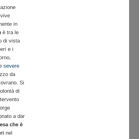
uazione
 vive
mente in
a
è tra le
 di vista
ri e i
orno,
le
severe
ezzo da
sovrano. Si
olontà di
ntervento
eorge
onato a dar
tesa che è
ri
nel