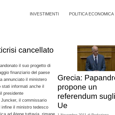
INVESTIMENTI
POLITICA ECONOMICA
crisi cancellato
andonato il suo progetto di
aggio finanziario del paese
Grecia: Papand
 annunciato il ministero
propone un
stati informati anche il
il presidente
referendum sugli
 Juncker, il commissario
Ue
infine il ministro tedesco
ica ad Atene tuttavia, rimane
1 Novembre 2011
di
Redazione