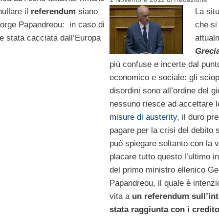
ullare il
referendum
siano
La sit
eorge Papandreou: in caso di
che si
e stata cacciata dall’Europa
attual
Greci
più confuse e incerte dal punto
economico e sociale: gli sciope
disordini sono all’ordine del gi
nessuno riesce ad accettare 
misure di austerity
, il duro pr
pagare per la crisi del debito 
può spiegare soltanto con la v
placare tutto questo l’ultimo i
del primo ministro ellenico G
Papandreou, il quale è intenzi
vita a
un referendum sull’in
stata raggiunta con i credito