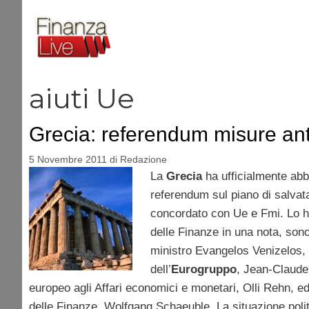
Vai
al
contenuto
aiuti Ue
Grecia: referendum misure anti
5 Novembre 2011
di
Redazione
La
Grecia
ha ufficialmente abb
referendum sul piano di salvat
concordato con Ue e Fmi. Lo ha
delle Finanze in una nota, sono 
ministro Evangelos Venizelos, 
dell’
Eurogruppo
, Jean-Claude
europeo agli Affari economici e monetari, Olli Rehn, ed 
delle Finanze, Wolfgang Schaeuble. La situazione polit