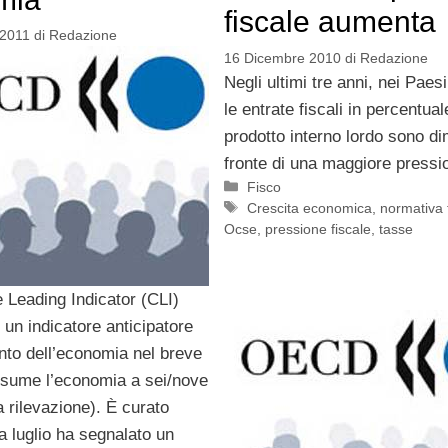
fiscale aumenta
 2011
di
Redazione
16 Dicembre 2010
di
Redazione
Negli ultimi tre anni, nei Paes
le entrate fiscali in percentual
prodotto interno lordo sono di
fronte di una maggiore pressio
Categorie
Fisco
Tag
Crescita economica
,
normativa 
Ocse
,
pressione fiscale
,
tasse
 Leading Indicator (CLI)
un indicatore anticipatore
nto dell’economia nel breve
esume l’economia a sei/nove
 rilevazione). È curato
a luglio ha segnalato un