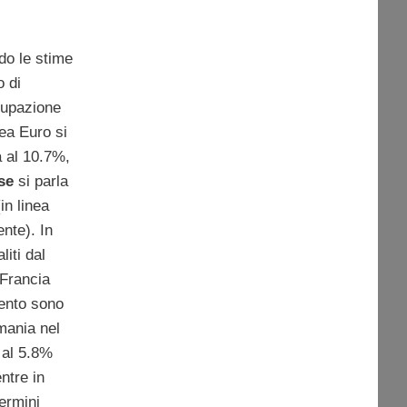
o le stime
o di
cupazione
rea Euro si
a al 10.7%,
se
si parla
in linea
ente). In
iti dal
Francia
mento sono
mania nel
i al 5.8%
ntre in
termini