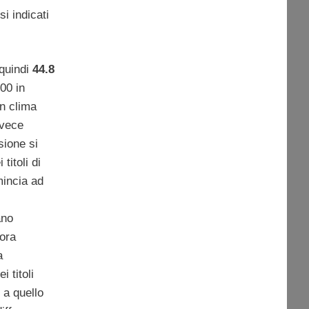
i indicati
quindi
44.8
00 in
un clima
nvece
sione si
titoli di
mincia ad
ano
ora
a
 titoli
 a quello