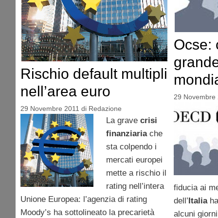
Ocse: c
grande
Rischio default multipli
mondi
nell’area euro
29 Novembre 
29 Novembre 2011
di
Redazione
La grave
crisi
finanziaria
che
sta colpendo i
mercati europei
mette a rischio il
rating nell’intera
fiducia ai me
Unione Europea: l’agenzia di rating
dell’
Italia
ha
Moody’s ha sottolineato la precarietà
alcuni giorn