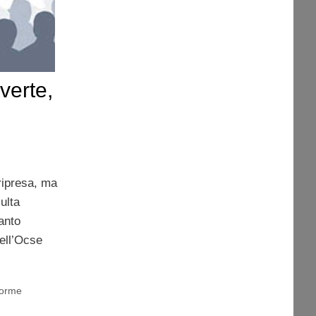
verte,
ripresa, ma
ulta
anto
ell’Ocse
forme