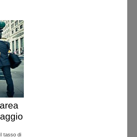
 area
maggio
l tasso di