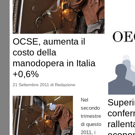
OCSE, aumenta il
costo della
manodopera in Italia
+0,6%
21 Settembre 2011
di
Redazione
Nel
Super
secondo
confe
trimestre
rallen
di questo
2011, i
econo