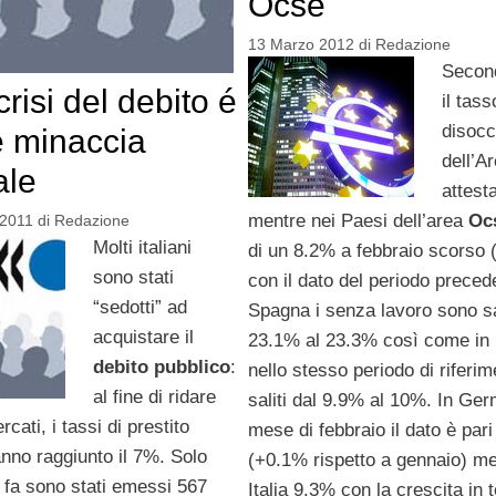
Ocse
13 Marzo 2012
di
Redazione
Second
risi del debito é
il tass
disoc
 minaccia
dell’A
ale
attest
mentre nei Paesi dell’area
Oc
2011
di
Redazione
Molti italiani
di un 8.2% a febbraio scorso (
sono stati
con il dato del periodo preced
“sedotti” ad
Spagna i senza lavoro sono sal
acquistare il
23.1% al 23.3% così come in 
debito pubblico
:
nello stesso periodo di riferi
al fine di ridare
saliti dal 9.9% al 10%. In Ger
rcati, i tassi di prestito
mese di febbraio il dato è par
nno raggiunto il 7%. Solo
(+0.1% rispetto a gennaio) me
i fa sono stati emessi 567
Italia 9.3% con la crescita in 