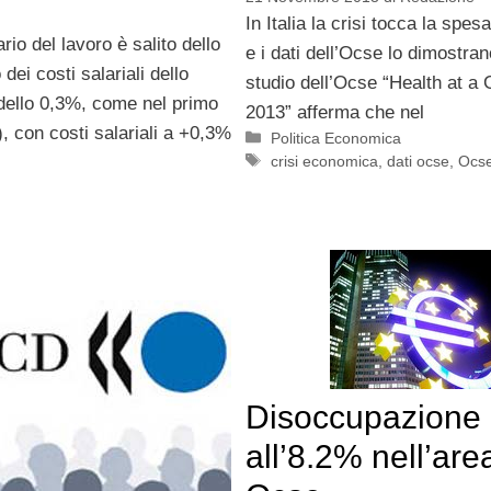
In Italia la crisi tocca la spes
io del lavoro è salito dello
e i dati dell’Ocse lo dimostran
i costi salariali dello
studio dell’Ocse “Health at a
dello 0,3%, come nel primo
2013” afferma che nel
), con costi salariali a +0,3%
Categorie
Politica Economica
Tag
crisi economica
,
dati ocse
,
Ocs
Disoccupazione
all’8.2% nell’are