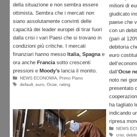
della situazione e non sembra essere
milioni di eu
ottimista. Sembra che i mercati non
giudicato in
siano assolutamente convinti delle
paese che v
capacità dei leader europei di tirar fuori
con un debit
dalla crisi i vari Paesi che si trovano in
(pari al 120
condizioni più critiche. I mercati
debitoria ch
finanziari hanno messo
Italia, Spagna
e
euro costitu
ora anche
Francia
sotto crescenti
dell’econom
pressioni e
Moody’s
lancia il monito.
dall’
Ocse ne
Categorie
NEWS ECONOMIA
,
Primo Piano
noto nei gio
Tag
default
,
euro
,
Ocse
,
rating
presentato d
cooperazion
ha tagliato l
indicando un
ripresa mon
Categorie
NEWS EC
Tag
crisi
,
debit