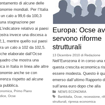
llentamento di alcune delle
conomie mondiali. Per l’Italia
 un calo a 99,6 da 100,3
una stagnazione per
Europa: Ocse av
L’indicatore relativo ai paesi
ostra invece una discesa a
servono riforme
,1, mentre quello sui paesi
strutturali
ra un calo a 102 da 102,5.
tiche elaborate dall’Ocse
13 Dicembre 2010
di
Redazione
uadro che mostra una
Nell’Eurozona è in corso una 
a in Italia in linea alle altre
questa crescita economica ris
economie anche se con
essere modesta. Questo è qu
erenza rispetto ad alcune
emerso dall’ultimo Rapporto d
a pubblica.
sull’area euro dopo che alla
conomica
,
Primo Piano
Categorie
NEWS ECONOMIA
ndice
,
Ocse
Tag
Bankitalia
,
Ocse
,
recessione
,
ri
strutturali
,
ripresa economica