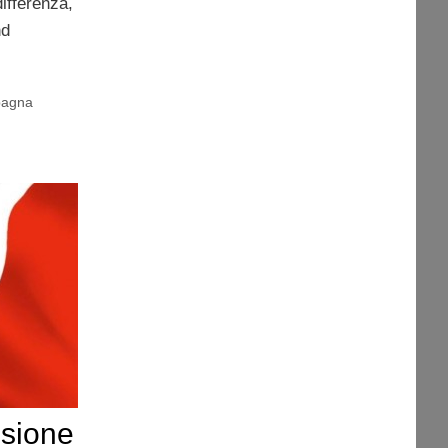
differenza,
nd
pagna
ssione