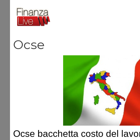
Vai
al
contenuto
Ocse
Ocse bacchetta costo del lavor