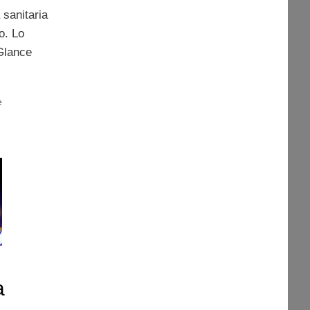
a sanitaria
o. Lo
 Glance
e
a