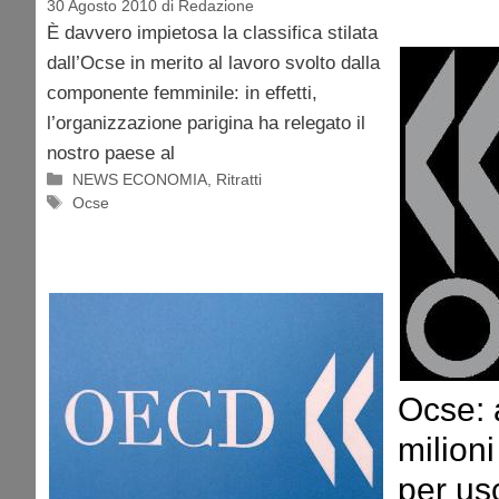
30 Agosto 2010
di
Redazione
È davvero impietosa la classifica stilata
dall’Ocse in merito al lavoro svolto dalla
componente femminile: in effetti,
l’organizzazione parigina ha relegato il
nostro paese al
Categorie
NEWS ECONOMIA
,
Ritratti
Tag
Ocse
Ocse: a
milion
per usc