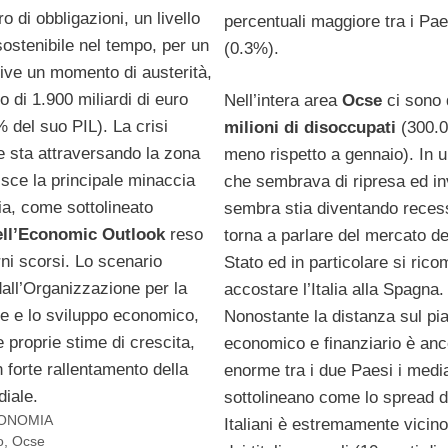
ro di obbligazioni, un livello
percentuali maggiore tra i Paes
sostenibile nel tempo, per un
(0.3%).
ive un momento di austerità,
o di 1.900 miliardi di euro
Nell’intera area
Ocse
ci sono 
% del suo PIL). La crisi
milioni di disoccupati
(300.0
e sta attraversando la zona
meno rispetto a gennaio). In 
isce la principale minaccia
che sembrava di ripresa ed i
ia, come sottolineato
sembra stia diventando reces
ll’Economic Outlook
reso
torna a parlare del mercato dei 
rni scorsi. Lo scenario
Stato ed in particolare si rico
all’Organizzazione per la
accostare l’Italia alla Spagna.
e e lo sviluppo economico,
Nonostante la distanza sul pi
e proprie stime di crescita,
economico e finanziario è anc
 forte rallentamento della
enorme tra i due Paesi i medi
diale.
sottolineano come lo spread dei
ONOMIA
Italiani è estremamente vicino
o
,
Ocse