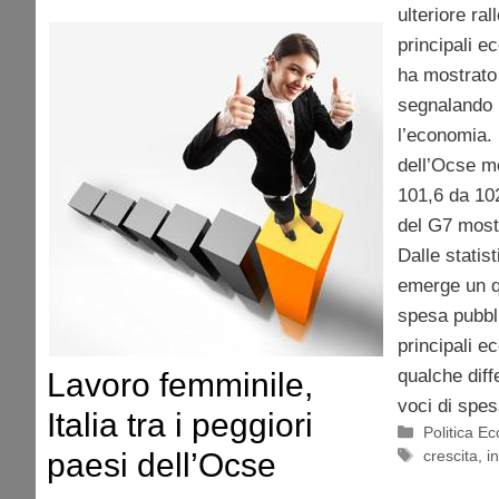
ulteriore ra
principali e
ha mostrato
segnalando 
l’economia. 
dell’Ocse m
101,6 da 102
del G7 most
Dalle statis
emerge un q
spesa pubblic
principali 
qualche diff
Lavoro femminile,
voci di spes
Italia tra i peggiori
Categorie
Politica E
Tag
paesi dell’Ocse
crescita
,
i