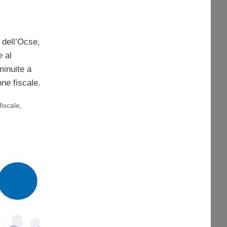
i dell’Ocse,
e al
minuite a
ne fiscale.
fiscale
,