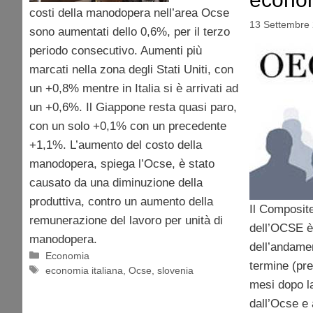
costi della manodopera nell’area Ocse
13 Settembre
sono aumentati dello 0,6%, per il terzo
periodo consecutivo. Aumenti più
marcati nella zona degli Stati Uniti, con
un +0,8% mentre in Italia si è arrivati ad
un +0,6%. Il Giappone resta quasi paro,
con un solo +0,1% con un precedente
+1,1%. L’aumento del costo della
manodopera, spiega l’Ocse, è stato
causato da una diminuzione della
produttiva, contro un aumento della
Il Composite
remunerazione del lavoro per unità di
dell’OCSE è 
manodopera.
dell’andame
Categorie
Economia
termine (pr
Tag
economia italiana
,
Ocse
,
slovenia
mesi dopo la
dall’Ocse e 