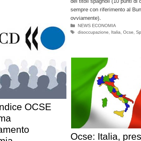
dei titoli spagnoli (10 punti di 
sempre con riferimento al Bu
ovviamente).
Categorie
NEWS ECONOMIA
Tag
disoccupazione
,
Italia
,
Ocse
,
S
indice OCSE
rma
tamento
Ocse: Italia, pre
mia