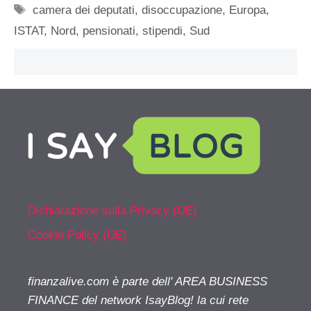
Tag
camera dei deputati
,
disoccupazione
,
Europa
,
ISTAT
,
Nord
,
pensionati
,
stipendi
,
Sud
Dichiarazione sulla Privacy (UE)
Cookie Policy (UE)
finanzalive.com è parte dell' AREA BUSINESS
FINANCE del network IsayBlog! la cui rete