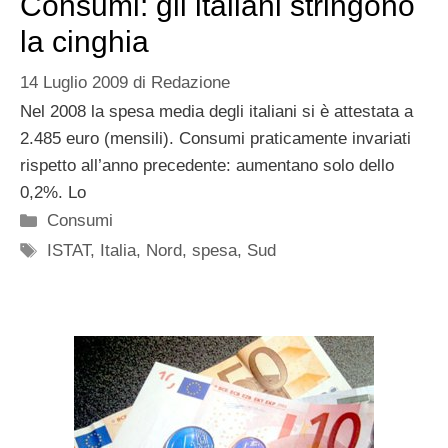
Consumi: gli italiani stringono
la cinghia
14 Luglio 2009
di
Redazione
Nel 2008 la spesa media degli italiani si è attestata a
2.485 euro (mensili). Consumi praticamente invariati
rispetto all’anno precedente: aumentano solo dello
0,2%. Lo
Categorie
Consumi
Tag
ISTAT
,
Italia
,
Nord
,
spesa
,
Sud