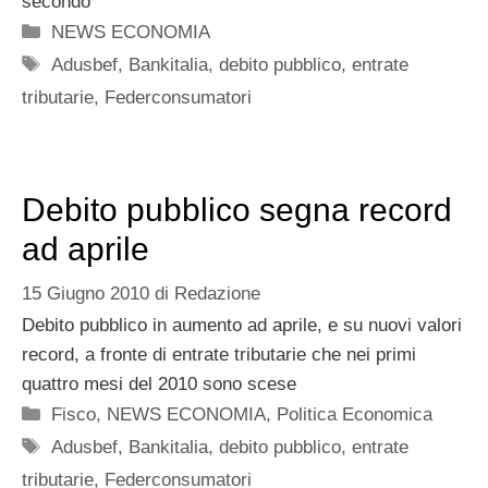
secondo
Categorie
NEWS ECONOMIA
Tag
Adusbef
,
Bankitalia
,
debito pubblico
,
entrate
tributarie
,
Federconsumatori
Debito pubblico segna record
ad aprile
15 Giugno 2010
di
Redazione
Debito pubblico in aumento ad aprile, e su nuovi valori
record, a fronte di entrate tributarie che nei primi
quattro mesi del 2010 sono scese
Categorie
Fisco
,
NEWS ECONOMIA
,
Politica Economica
Tag
Adusbef
,
Bankitalia
,
debito pubblico
,
entrate
tributarie
,
Federconsumatori