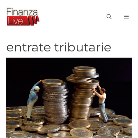
Vai
al
ME
contenuto
entrate tributarie