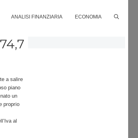
ANALISI FINANZIARIA
ECONOMIA
74,7
e a salire
roso piano
rnato un
e proprio
’Iva al