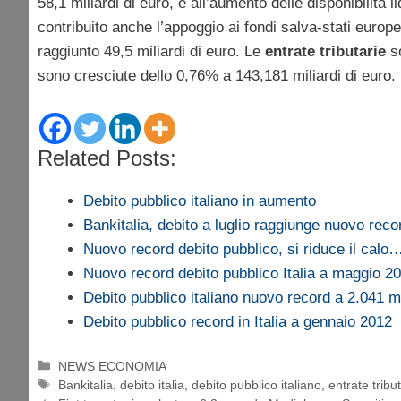
58,1 miliardi di euro, e all’aumento delle disponibilità l
contribuito anche l’appoggio ai fondi salva-stati euro
raggiunto 49,5 miliardi di euro. Le
entrate tributarie
s
sono cresciute dello 0,76% a 143,181 miliardi di euro.
Related Posts:
Debito pubblico italiano in aumento
Bankitalia, debito a luglio raggiunge nuovo reco
Nuovo record debito pubblico, si riduce il calo
Nuovo record debito pubblico Italia a maggio 2
Debito pubblico italiano nuovo record a 2.041 mi
Debito pubblico record in Italia a gennaio 2012
Categorie
NEWS ECONOMIA
Tag
Bankitalia
,
debito italia
,
debito pubblico italiano
,
entrate tribu