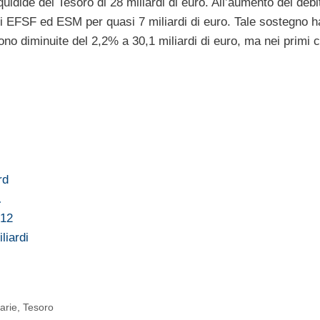
iquidide del Tesoro di 28 miliardi di euro. All’aumento del debi
pei EFSF ed ESM per quasi 7 miliardi di euro. Tale sostegno 
ono diminuite del 2,2% a 30,1 miliardi di euro, ma nei primi 
rd
…
012
liardi
tarie
,
Tesoro