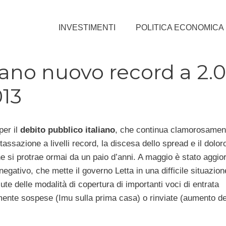
INVESTIMENTI
POLITICA ECONOMICA
iano nuovo record a 2.0
013
per il
debito pubblico italiano
, che continua clamorosament
tassazione a livelli record, la discesa dello spread e il dolo
he si protrae ormai da un paio d’anni. A maggio è stato aggio
egativo, che mette il governo Letta in una difficile situazion
ute delle modalità di copertura di importanti voci di entrata
te sospese (Imu sulla prima casa) o rinviate (aumento dell