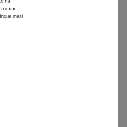
to ha
ha ormai
cinque mesi