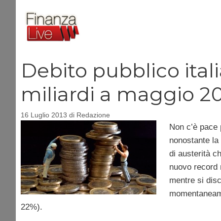
Vai
al
contenuto
Debito pubblico ital
miliardi a maggio 2
16 Luglio 2013
di
Redazione
Non c’è pace 
nonostante la 
di austerità c
nuovo record n
mentre si disc
momentaneamen
22%).