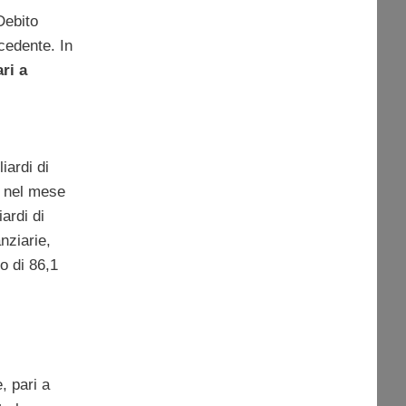
Debito
cedente. In
ri a
iardi di
 nel mese
ardi di
anziarie,
o di 86,1
, pari a