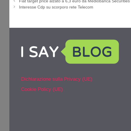
Fiat target price alzato a 6,3 euro da Mediobanca Securities
Interesse Cdp su scorporo rete Telecom
Dichiarazione sulla Privacy (UE)
Cookie Policy (UE)